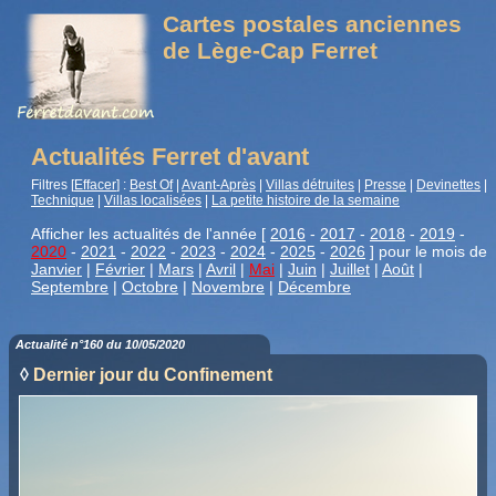
Cartes postales anciennes
de Lège-Cap Ferret
Actualités Ferret d'avant
Filtres [
Effacer
] :
Best Of
|
Avant-Après
|
Villas détruites
|
Presse
|
Devinettes
|
Technique
|
Villas localisées
|
La petite histoire de la semaine
Afficher les actualités de l'année [
2016
-
2017
-
2018
-
2019
-
2020
-
2021
-
2022
-
2023
-
2024
-
2025
-
2026
] pour le mois de
Janvier
|
Février
|
Mars
|
Avril
|
Mai
|
Juin
|
Juillet
|
Août
|
Septembre
|
Octobre
|
Novembre
|
Décembre
Actualité n°160 du 10/05/2020
◊
Dernier jour du Confinement