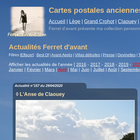
Cartes postales ancienne
Accueil
|
Lège
|
Grand Crohot
|
Claouey
|
Ferret d'avant
présente ma collection personn
Actualités Ferret d'avant
Filtres [
Effacer
] :
Best Of
|
Avant-Après
|
Villas détruites
|
Presse
|
Devinettes
|
Afficher les actualités de l'année [
2016
-
2017
-
2018
-
2019
-
202
Janvier
|
Février
|
Mars
|
Avril
|
Mai
|
Juin
|
Juillet
|
Août
|
Septemb
Actualité n°157 du 29/04/2020
◊
L'Anse de Claouey