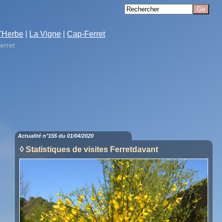
'Herbe
|
La Vigne
|
Cap-Ferret
erret
Actualité n°155 du 01/04/2020
◊
Statistiques de visites Ferretdavant