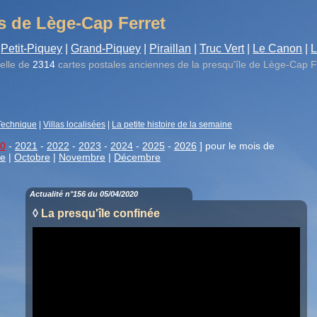
s de Lège-Cap Ferret
Petit-Piquey
|
Grand-Piquey
|
Piraillan
|
Truc Vert
|
Le Canon
|
L
elle de
2314
cartes postales anciennes de la presqu'île de Lège-Cap F
Technique
|
Villas localisées
|
La petite histoire de la semaine
0
-
2021
-
2022
-
2023
-
2024
-
2025
-
2026
] pour le mois de
re
|
Octobre
|
Novembre
|
Décembre
Actualité n°156 du 05/04/2020
◊
La presqu'île confinée