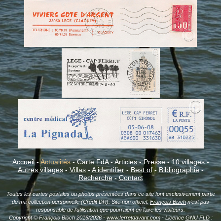
Accueil
-
Actualités
-
Carte FdA
-
Articles
-
Presse
-
10 villages
-
Autres villages
-
Villas
-
A identifier
-
Best of
-
Bibliographie
-
Recherche
-
Contact
Toutes les cartes postales ou photos présentées dans ce site font exclusivement partie
de ma collection personnelle (Crédit DR). Site non officiel.
François Bisch
n'est pas
responsable de l'utilisation que pourraient en faire les visiteurs.
Copyright © François Bisch 2016/2026 -
www.ferretdavant.com
- Licence
GNU FLD
: