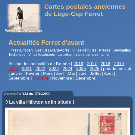
Cartes postales anciennes
de Lège-Cap Ferret
Actualités Ferret d'avant
Filtres [
Effacer
] :
Best Of
|
Avant-Après
|
Villas détruites
|
Presse
|
Devinettes
|
Technique
|
Villas localisées
|
La petite histoire de la semaine
Afficher les actualités de l'année [
2016
-
2017
-
2018
-
2019
-
2020
-
2021
-
2022
-
2023
-
2024
-
2025
-
2026
] pour le mois de
Janvier
|
Février
|
Mars
|
Avril
|
Mai
|
Juin
|
Juillet
|
Août
|
Septembre
|
Octobre
|
Novembre
|
Décembre
Actualité n°183 du 17/10/2020
◊
La villa Hilleton enfin située !