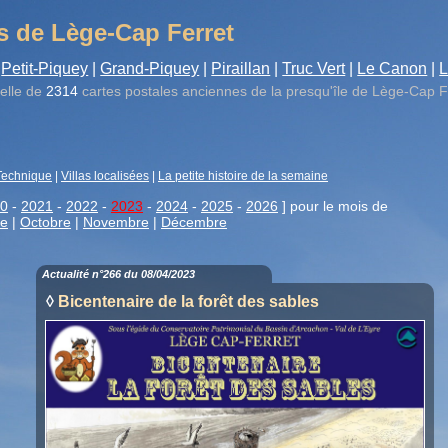
s de Lège-Cap Ferret
Petit-Piquey
|
Grand-Piquey
|
Piraillan
|
Truc Vert
|
Le Canon
|
L
elle de
2314
cartes postales anciennes de la presqu'île de Lège-Cap F
Technique
|
Villas localisées
|
La petite histoire de la semaine
0
-
2021
-
2022
-
2023
-
2024
-
2025
-
2026
] pour le mois de
re
|
Octobre
|
Novembre
|
Décembre
Actualité n°266 du 08/04/2023
◊
Bicentenaire de la forêt des sables