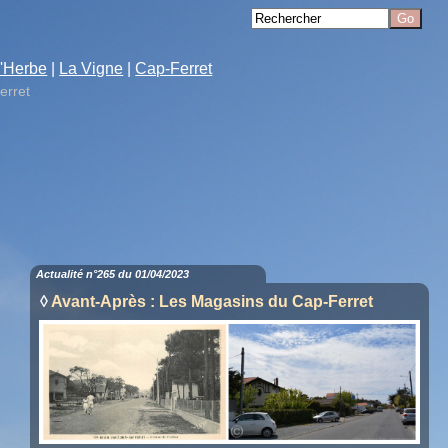
'Herbe
|
La Vigne
|
Cap-Ferret
erret
Actualité n°265 du 01/04/2023
◊
Avant-Après : Les Magasins du Cap-Ferret