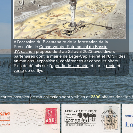
A l'occasion du Bicentenaire de la forestation de la
Presqu'île, le
Conservatoire Patrimonial du Bassin
d'Arcachon
propose du 8 au 23 avril 2023 avec divers
partenaires dont
la mairie de Lège-Cap Ferret
et l'
ONF
, des
animations, expositions, conférences et
concours photo
.
Plus de détails sur l'
agenda de la mairie
et sur le
recto
et
verso
de ce flyer.
cartes postales de ma collection sont visibles et
2396
photos de villas
b