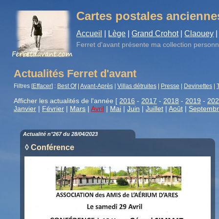
Cartes postales ancienne
Accueil
|
Lège
|
Grand Crohot
|
Claouey
|
Ferret d'avant
présente ma collection personn
Actualités Ferret d'avant
Filtres [
Effacer
] :
Best Of
|
Avant-Après
|
Villas détruites
|
Presse
|
Devinettes
|
Afficher les actualités de l'année [
2016
-
2017
-
2018
-
2019
-
202
Janvier
|
Février
|
Mars
|
Avril
|
Mai
|
Juin
|
Juillet
|
Août
|
Septemb
Actualité n°267 du 28/04/2023
◊
Conférence