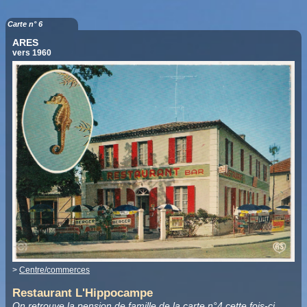
Carte n° 6
ARES
vers 1960
>
Centre/commerces
Restaurant L'Hippocampe
On retrouve la pension de famille de la carte n°4 cette fois-ci