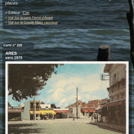
places.
> Editeur :
Cim
>
Voir sur la carte Ferret d'Avant
>
Voir sur la Google Maps classique
Carte n° 205
ARES
vers 1970