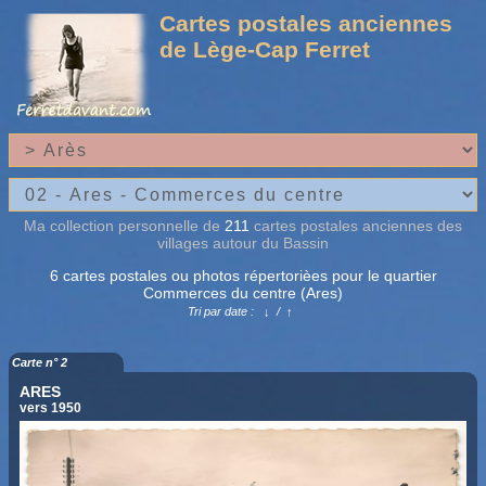
Cartes postales anciennes
de Lège-Cap Ferret
Ma collection personnelle de
211
cartes postales anciennes des
villages autour du Bassin
6 cartes postales ou photos répertorièes pour le quartier
Commerces du centre (Ares)
Tri par date :
↓
/
↑
Carte n° 2
ARES
vers 1950