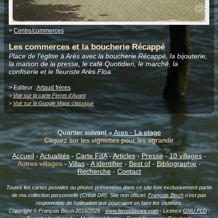
>
Centre/commerces
Les commerces et la boucherie Récappé
Place de l'église à Arès avec la boucherie Récappé, la bijouterie,
la maison de la presse, le café Quotidien, le marché, la
confiserie et le fleuriste Arès Floa.
> Editeur :
Artaud frères
>
Voir sur la carte Ferret d'Avant
>
Voir sur la Google Maps classique
Quartier suivant »
Ares - La plage
Cliquez sur les vignettes pour les agrandir
Accueil
-
Actualités
-
Carte FdA
-
Articles
-
Presse
-
10 villages
-
Autres villages
-
Villas
-
A identifier
-
Best of
-
Bibliographie
-
Recherche
-
Contact
Toutes les cartes postales ou photos présentées dans ce site font exclusivement partie
de ma collection personnelle (Crédit DR). Site non officiel.
François Bisch
n'est pas
responsable de l'utilisation que pourraient en faire les visiteurs.
Copyright © François Bisch 2016/2026 -
www.ferretdavant.com
- Licence
GNU FLD
: