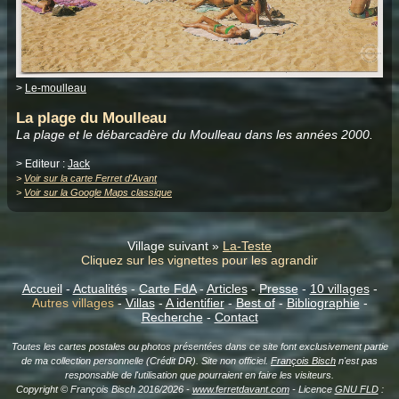
>
Le-moulleau
La plage du Moulleau
La plage et le débarcadère du Moulleau dans les années 2000.
> Editeur :
Jack
>
Voir sur la carte Ferret d'Avant
>
Voir sur la Google Maps classique
Village suivant »
La-Teste
Cliquez sur les vignettes pour les agrandir
Accueil
-
Actualités
-
Carte FdA
-
Articles
-
Presse
-
10 villages
-
Autres villages
-
Villas
-
A identifier
-
Best of
-
Bibliographie
-
Recherche
-
Contact
Toutes les cartes postales ou photos présentées dans ce site font exclusivement partie
de ma collection personnelle (Crédit DR). Site non officiel.
François Bisch
n'est pas
responsable de l'utilisation que pourraient en faire les visiteurs.
Copyright © François Bisch 2016/2026 -
www.ferretdavant.com
- Licence
GNU FLD
: