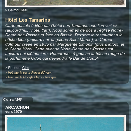
>
Le-moulleau
Hôtel Les Tamarins
Carte postale éditée par l'hôtel Les Tamarins que l'on voit ici
(aujourd'hui, l'hôtel Yatt). Nous sommes de dos à l'église Notre-
Dame-des-Passes et face au Bassin. Derrière le restaurant à la
bâche bleu (aujourd'hui, la galerie Saint Martin), le Cornet
d'Amour créée en 1935 par Marguerite Simonin (
plus d'infos
), et
le Grand Hôtel. Cette avenue Notre-Dame-des-Passes est
aujourd'hui piétonnière. Remarquez à gauche la bâche rouge de
la parfumerie Odon
qui deviendra le Bar de L'oubli.
> Editeur :
Cim
>
Voir sur la carte Ferret d'Avant
>
Voir sur la Google Maps classique
Carte n° 148
ARCACHON
vers 1970