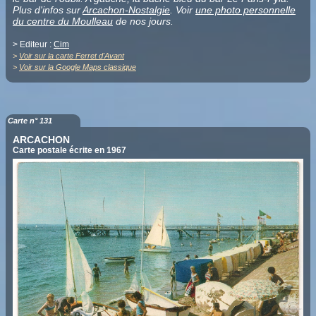
Plus d'infos sur
Arcachon-Nostalgie
. Voir
une photo personnelle
du centre du Moulleau
de nos jours.
> Editeur :
Cim
>
Voir sur la carte Ferret d'Avant
>
Voir sur la Google Maps classique
Carte n° 131
ARCACHON
Carte postale écrite en 1967