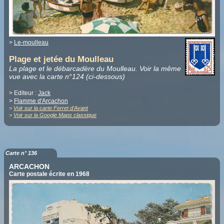
>
Le-moulleau
Plage et jetée du Moulleau
La plage et le débarcadère du Moulleau. Voir la même
vue avec
la carte n°124 (ci-dessous)
> Editeur :
Jack
>
Flamme d'Arcachon
>
Voir sur la carte Ferret d'Avant
>
Voir sur la Google Maps classique
Carte n° 136
ARCACHON
Carte postale écrite en 1968