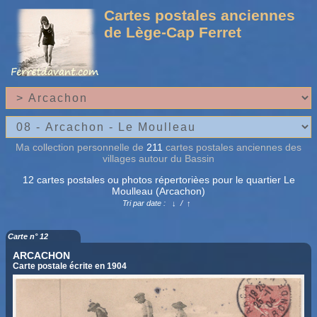
Cartes postales anciennes
de Lège-Cap Ferret
Ma collection personnelle de
211
cartes postales anciennes des
villages autour du Bassin
12 cartes postales ou photos répertorièes pour le quartier Le
Moulleau (Arcachon)
Tri par date :
↓
/
↑
Carte n° 12
ARCACHON
Carte postale écrite en 1904