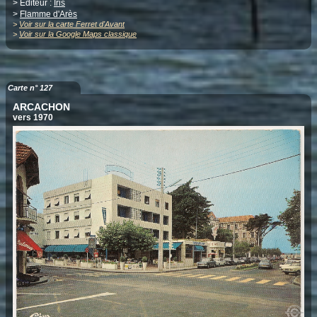
> Editeur :
Iris
>
Flamme d'Arès
>
Voir sur la carte Ferret d'Avant
>
Voir sur la Google Maps classique
Carte n° 127
ARCACHON
vers 1970