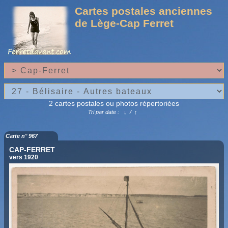
Cartes postales anciennes
de Lège-Cap Ferret
2 cartes postales ou photos répertorièes
Tri par date :
↓
/
↑
Carte n° 967
CAP-FERRET
vers 1920