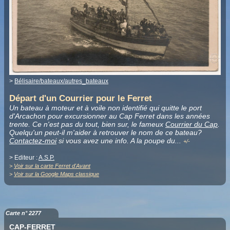
>
Bélisaire/bateaux/autres_bateaux
Départ d'un Courrier pour le Ferret
Un bateau à moteur et à voile non identifié qui quitte le port
d'Arcachon pour excursionner au Cap Ferret dans les années
trente. Ce n'est pas du tout, bien sur, le fameux
Courrier du Cap
.
Quelqu'un peut-il m'aider à retrouver le nom de ce bateau?
Contactez-moi
si vous avez une info. A la poupe du
.
..
+/-
> Editeur :
A.S.P.
>
Voir sur la carte Ferret d'Avant
>
Voir sur la Google Maps classique
Carte n° 2277
CAP-FERRET