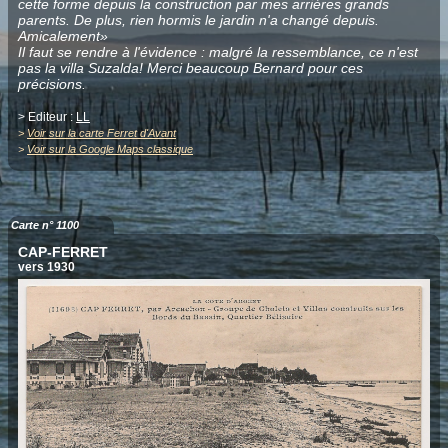
cette forme depuis la construction par mes arrières grands
parents. De plus, rien hormis le jardin n'a changé depuis.
Amicalement»
Il faut se rendre à l'évidence : malgré la ressemblance, ce n'est
pas la villa Suzalda! Merci beaucoup Bernard pour ces
précisions.
> Editeur :
LL
>
Voir sur la carte Ferret d'Avant
>
Voir sur la Google Maps classique
Carte n° 1100
CAP-FERRET
vers 1930