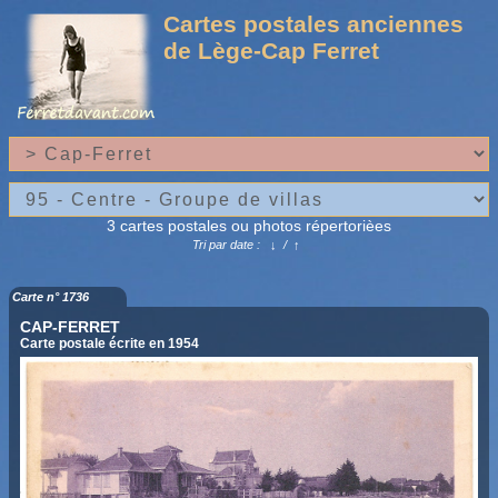
Cartes postales anciennes
de Lège-Cap Ferret
3 cartes postales ou photos répertorièes
Tri par date :
↓
/
↑
Carte n° 1736
CAP-FERRET
Carte postale écrite en 1954