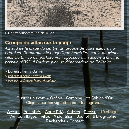
>
Centre/villas/groupe-de-villas
Groupe de villas sur la plage
Au sud de
la plage du centre
, un groupe de villas aujourd'hui
détruites. Remarquez le magnifique belvédère sur la deuxième
villa. Cette vue est parfaitement opposée par rapport à
la carte
postale n°306
. A l'arrière plan, le
débarcadère de Bélisaire
.
> Editeur :
Henry Guillier
>
Voir sur la carte Ferret d'Avant
>
Voir sur la Google Maps classique
Quartier suivant »
Océan - Camping Les Sables d'Or
Cliquez sur les vignettes pour les agrandir
Accueil
-
Actualités
-
Carte FdA
-
Articles
-
Presse
-
10 villages
-
Autres villages
-
Villas
-
A identifier
-
Best of
-
Bibliographie
-
Recherche
-
Contact