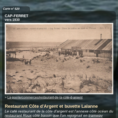
Carte n° 520
CAP-FERRET
vers 1930
>
La-pointe/commerces/restaurant-de-la-cote-d-argent
Restaurant Côte d'Argent et buvette Lalanne
Le café restaurant de la côte d'argent est l'annexe côté océan du
restaurant Roux
côté bassin que l'on rejoignait en
tramway