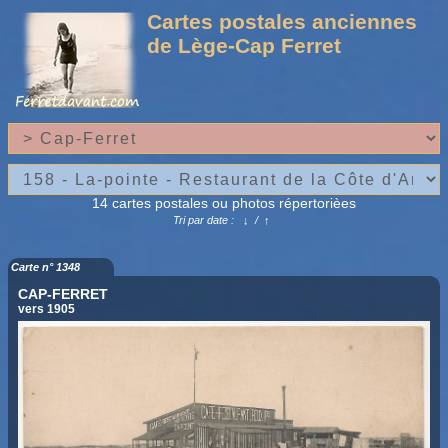
Cartes postales anciennes
de Lège-Cap Ferret
14 cartes postales ou photos répertorièes
Tri par date :
↓
/
↑
Carte n° 1348
CAP-FERRET
vers 1905