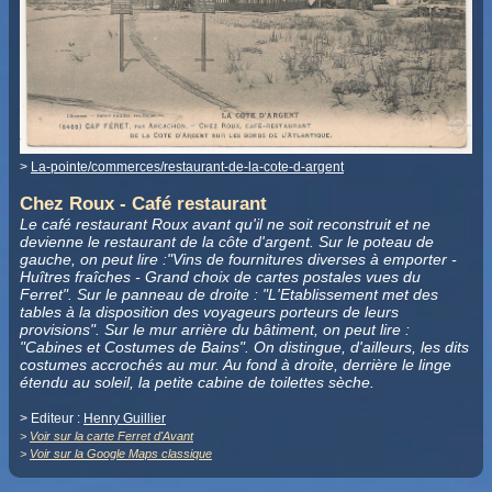
>
La-pointe/commerces/restaurant-de-la-cote-d-argent
Chez Roux - Café restaurant
Le café restaurant Roux avant qu'il ne soit reconstruit et ne
devienne le restaurant de la côte d'argent. Sur le poteau de
gauche, on peut lire :"Vins de fournitures diverses à emporter -
Huîtres fraîches - Grand choix de cartes postales vues du
Ferret". Sur le panneau de droite : "L'Etablissement met des
tables à la disposition des voyageurs porteurs de leurs
provisions". Sur le mur arrière du bâtiment, on peut lire :
"Cabines et Costumes de Bains". On distingue, d'ailleurs, les dits
costumes accrochés au mur. Au fond à droite, derrière le linge
étendu au soleil, la petite cabine de toilettes sèche.
> Editeur :
Henry Guillier
>
Voir sur la carte Ferret d'Avant
>
Voir sur la Google Maps classique