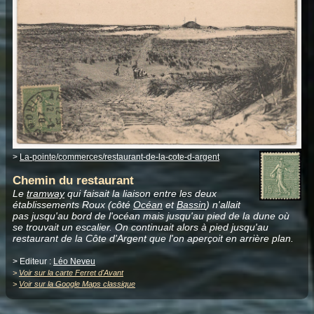
>
La-pointe/commerces/restaurant-de-la-cote-d-argent
Chemin du restaurant
Le
tramway
qui faisait la liaison entre les deux
établissements Roux (côté
Océan
et
Bassin
) n'allait
pas jusqu'au bord de l'océan mais jusqu'au pied de la dune où
se trouvait un escalier. On continuait alors à pied jusqu'au
restaurant de la Côte d'Argent que l'on aperçoit en arrière plan.
> Editeur :
Léo Neveu
>
Voir sur la carte Ferret d'Avant
>
Voir sur la Google Maps classique