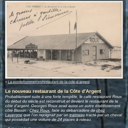
>
La-pointe/commerces/restaurant-de-la-cote-d-argent
Le nouveau restaurant de la Côte d'Argent
Probablement suite à une forte tempête, le café restaurant Roux
du début du siècle est reconstruit et devient le restaurant de la
côte d'argent. Georges Roux avait aussi un autre établissement
côté Bassin :
Chez Roux
, face au débarcadère de
chez
Lavergne
que l'on rejoignait par un
tramway
tracté par un cheval
qui possédait une voiture de 24 places à rideau.