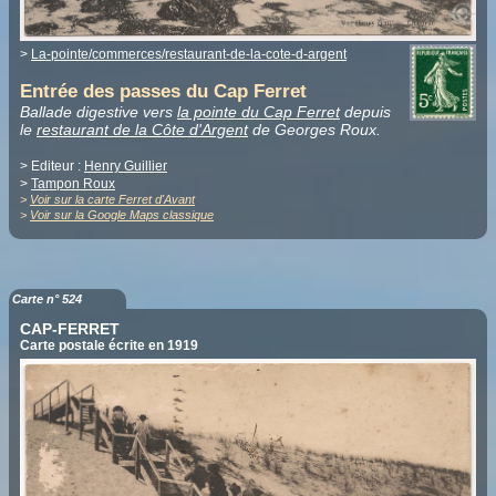
>
La-pointe/commerces/restaurant-de-la-cote-d-argent
Entrée des passes du Cap Ferret
Ballade digestive vers
la pointe du Cap Ferret
depuis
le
restaurant de la Côte d'Argent
de Georges Roux.
> Editeur :
Henry Guillier
>
Tampon Roux
>
Voir sur la carte Ferret d'Avant
>
Voir sur la Google Maps classique
Carte n° 524
CAP-FERRET
Carte postale écrite en 1919