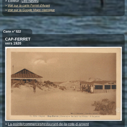
> Editeur :
Léo Neveu
>
Voir sur la carte Ferret d'Avant
>
Voir sur la Google Maps classique
Carte n° 522
CAP-FERRET
vers 1920
>
La-pointe/commerces/restaurant-de-la-cote-d-argent