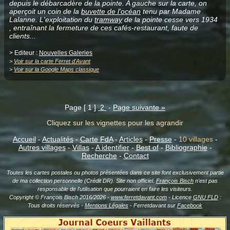
depuis le débarcadère de la pointe. A gauche sur la carte, on
aperçoit un coin de la
buvette de l'océan
tenu par Madame
Lalanne. L'exploitation du
tramway
de la pointe cesse vers 1934
, entraînant la fermeture de ces cafés-restaurant, faute de
clients...
> Editeur :
Nouvelles Galeries
>
Voir sur la carte Ferret d'Avant
>
Voir sur la Google Maps classique
Page [ 1 ]
2
-
Page suivante »
Cliquez sur les vignettes pour les agrandir
Accueil
-
Actualités
-
Carte FdA
-
Articles
-
Presse
-
10 villages
-
Autres villages
-
Villas
-
A identifier
-
Best of
-
Bibliographie
-
Recherche
-
Contact
Toutes les cartes postales ou photos présentées dans ce site font exclusivement partie
de ma collection personnelle (Crédit DR). Site non officiel.
François Bisch
n'est pas
responsable de l'utilisation que pourraient en faire les visiteurs.
Copyright © François Bisch 2016/2026 -
www.ferretdavant.com
- Licence
GNU FLD
:
Tous droits réservés -
Mentions Légales
- Ferretdavant sur
Facebook