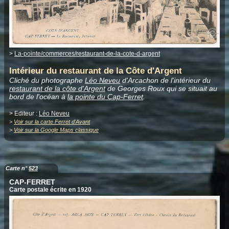
>
La-pointe/commerces/restaurant-de-la-cote-d-argent
Intérieur du restaurant de la Côte d'Argent
Cliché du photographe
Léo Neveu
d'Arcachon de l'intérieur du
restaurant de la côte d'Argent
de Georges Roux qui se situait au
bord de l'océan à
la pointe du Cap-Ferret
.
> Editeur :
Léo Neveu
>
Voir sur la carte Ferret d'Avant
>
Voir sur la Google Maps classique
Carte n°
523
CAP-FERRET
Carte postale écrite en 1920