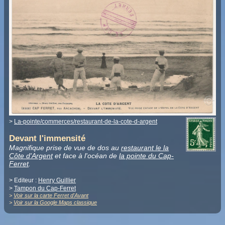
>
La-pointe/commerces/restaurant-de-la-cote-d-argent
Devant l'immensité
Magnifique prise de vue de dos au
restaurant le la
Côte d'Argent
et face à l'océan de
la pointe du Cap-
Ferret
.
> Editeur :
Henry Guillier
>
Tampon du Cap-Ferret
>
Voir sur la carte Ferret d'Avant
>
Voir sur la Google Maps classique