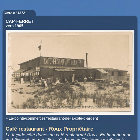
Carte n° 1372
CAP-FERRET
vers 1905
>
La-pointe/commerces/restaurant-de-la-cote-d-argent
Café restaurant - Roux Propriétaire
La façade côté dunes du café restaurant Roux. En haut du mur
du bâtiment, on peut lire : "Cabines et Costumes de Bains à