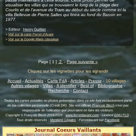
visualiser les villas qui se trouvaient le long de la plage des
Courlis et de l'avenue du Tram au début du siècle comme ici la
villa Bellevue de Pierre Salles qui finira au fond du Bassin en
1977.
> Editeur :
Henry Guillier
>
Voir sur la carte Ferret d'Avant
>
Voir sur la Google Maps classique
Page [ 1 ]
2
-
Page suivante »
Cliquez sur les vignettes pour les agrandir
Accueil
-
Actualités
-
Carte FdA
-
Articles
-
Presse
-
10 villages
-
Autres villages
-
Villas
-
A identifier
-
Best of
-
Bibliographie
-
Recherche
-
Contact
Toutes les cartes postales ou photos présentées dans ce site font exclusivement partie
de ma collection personnelle (Crédit DR). Site non officiel.
François Bisch
n'est pas
responsable de l'utilisation que pourraient en faire les visiteurs.
Copyright © François Bisch 2016/2026 -
www.ferretdavant.com
- Licence
GNU FLD
:
Tous droits réservés -
Mentions Légales
- Ferretdavant sur
Facebook