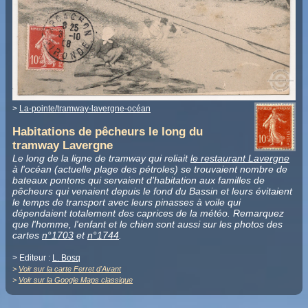
>
La-pointe/tramway-lavergne-océan
Habitations de pêcheurs le long du
tramway Lavergne
Le long de la ligne de tramway qui reliait
le restaurant Lavergne
à l'océan (actuelle plage des pétroles) se trouvaient nombre de
bateaux pontons qui servaient d'habitation aux familles de
pêcheurs qui venaient depuis le fond du Bassin et leurs évitaient
le temps de transport avec leurs pinasses à voile qui
dépendaient totalement des caprices de la météo. Remarquez
que l'homme, l'enfant et le chien sont aussi sur les photos des
cartes
n°1703
et
n°1744
.
> Editeur :
L. Bosq
>
Voir sur la carte Ferret d'Avant
>
Voir sur la Google Maps classique