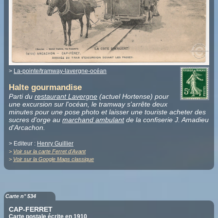
>
La-pointe/tramway-lavergne-océan
Halte gourmandise
Parti du
restaurant Lavergne
(actuel Hortense) pour
une excursion sur l'océan, le tramway s'arrête deux
minutes pour une pose photo et laisser une touriste acheter des
sucres d'orge au
marchand ambulant
de la confiserie J. Amadieu
d'Arcachon.
> Editeur :
Henry Guillier
>
Voir sur la carte Ferret d'Avant
>
Voir sur la Google Maps classique
Carte n° 534
CAP-FERRET
Carte postale écrite en 1910