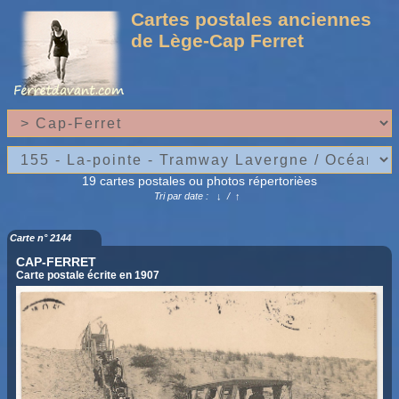
Cartes postales anciennes
de Lège-Cap Ferret
19 cartes postales ou photos répertorièes
Tri par date :
↓
/
↑
Carte n° 2144
CAP-FERRET
Carte postale écrite en 1907