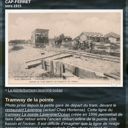
CAP-FERRET
vers 1915
>
La-pointe/tramway-lavergne-océan
Tramway de la pointe
Photo prise depuis la petite gare de départ du tram, devant le
restaurant Lavergne
(actuel Chez Hortense). Cette ligne du
tramway La pointe Lavergne/Océan
créée en 1896 permettait de
faire l'aller retour entre l'ancien débarcadère de la pointe côté
bassin et l'océan. Il est difficile d'imaginer que la ligne de rivage
passe maintenant à cette endroit. Cette photo
permet de