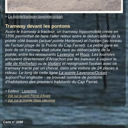
>
La-pointe/tramway-lavergne-océan
Tramway devant les pontons
Avant le tramway à tracteur, un tramway hippomobile créée en
1896 permettait de faire l'aller retour entre le débarcadère de la
pointe côté bassin (actuel pointe Hortense) et l'océan (au niveau
de l'actuel plage de la Pointe du Cap Ferret). La petite gare en
bois de ce tramway était située face au débarcadère de la
pointe, entre les restaurants
Lavergne
et
Roux
. Les touristes
arrivaient directement d'Arcachon par les bateaux à vapeur le
ville de Rochefort
ou le
Vigilant
et rejoignaient l'océan avec ce
tramway tracté par un cheval, dans une voiture de 24 places à
rideau. Le long de cette ligne
La pointe Lavergne/Océan
-
aujourd'hui engloutie - se trouvait nombre de pontons
d'habitations des premiers habitants du Cap Ferret.
> Editeur :
Lavergne
>
Voir sur la carte Ferret d'Avant
>
Voir sur la Google Maps classique
Carte n° 2288