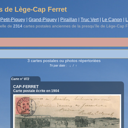
s de Lège-Cap Ferret
Petit-Piquey
|
Grand-Piquey
|
Piraillan
|
Truc Vert
|
Le Canon
|
L
elle de
2314
cartes postales anciennes de la presqu'île de Lège-Cap F
3 cartes postales ou photos répertorièes
Tri par date :
↓
/
↑
Carte n° 872
CAP-FERRET
Carte postale écrite en 1904