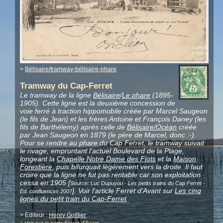
>
Bélisaire/tramway-bélisaire-phare
Tramway du Cap-Ferret
Le tramway de la ligne
Bélisaire
/
Le phare
(1895-
1905). Cette ligne est la deuxième concession de
voie ferré à traction hippomobile créée par Marcel Saugeon
(le fils de Jean) et les frères Antoine et François Daney (les
fils de Barthélemy) après celle de
Bélisaire/Océan
créée
par Jean Saugeon en 1879 (le père de Marcel, donc :-).
Pour se rendre au phare du Cap Ferret, le tramway suivait
le rivage, empruntant l'actuel Boulevard de la Plage,
longeant la
Chapelle Notre Dame des Flots
et la
Maison
Forestière
, puis bifurquait légèrement vers la droite. Il faut
croire que la ligne ne fut pas rentable car son exploitation
cessa en 1905 [
Source: Luc Dupuyoo - Les petits trains du Cap Ferret -
]. Voir l'article Ferret d'Avant sur
Les cinq
Ed. confluences 2007
lignes du petit train du Cap-Ferret
> Editeur :
Henry Guillier
>
Voir sur la carte Ferret d'Avant