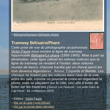
>
Bélisaire/tramway-bélisaire-phare
Tramway Bélisaire/Phare
Cette prise de vue du photographe arcachonnais
Victor Faure
nous montre la ligne de tramway
hippomobile
Bélisaire
/
Le phare
(1895-1905). Mise à part sa
destination, cette ligne utilisait les mêmes voitures que la
ligne du tramway se rendant à l'océan: deux voitures
munies de bancs, chacune tractée par un cheval parmi les
trois devenus légendaires : Amour, Coquette et Belotte. Les
chevaux ne tiraient pas les voitures dans l'axe de la voie,
entre les rails, comme on pourrait le croire en regardant la
photo, mais se plaçaient sur le côté, ceci afin d'éviter de
buter sur les traverses (
Source: Luc Dupuyoo - Les petits trains du
).
Cap Ferret - Ed. confluences 2007
> Editeur :
Victor Faure
>
Voir sur la carte Ferret d'Avant
>
Voir sur la Google Maps classique