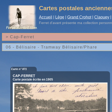
Cartes postales ancienne
Accueil
|
Lège
|
Grand Crohot
|
Claouey
|
Ferret d'avant
présente ma collection personn
Carte n° 871
CAP-FERRET
Carte postale écrite en 1905