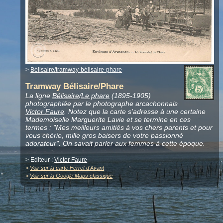
>
Bélisaire/tramway-bélisaire-phare
Tramway Bélisaire/Phare
La ligne
Bélisaire
/
Le phare
(1895-1905)
photographiée par le photographe arcachonnais
Victor Faure
. Notez que la carte s'adresse à une certaine
Mademoiselle Marguerite Lavie et se termine en ces
termes : "Mes meilleurs amitiés à vos chers parents et pour
vous chérie, mille gros baisers de votre passionné
adorateur". On savait parler aux femmes à cette époque.
> Editeur :
Victor Faure
>
Voir sur la carte Ferret d'Avant
>
Voir sur la Google Maps classique