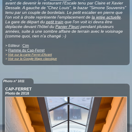
avant de devenir le restaurant l'Escale tenu par Claire et Xavier
Dessale. A gauche de "Chez Louis", le bazar "Simone Souvenirs"
tenu par un couple de bordelais. Le petit escalier en pierre que
l'on voit à droite représente l'emplacement de
la jetée actuelle
.
La gare de départ du
petit train
que l'on voit ici devra être
déplacée devant l'hôtel du
Panier Fleuri
pendant plusieurs
années, suite à une sombre affaire de terrain avec le voisinage
(comme quoi, rien n'a changé :-)
> Editeur :
Cim
>
Flamme du Cap-Ferret
>
Voir sur la carte Ferret d'Avant
>
Voir sur la Google Maps classique
Photo n° 1011
CAP-FERRET
Photo de 2018