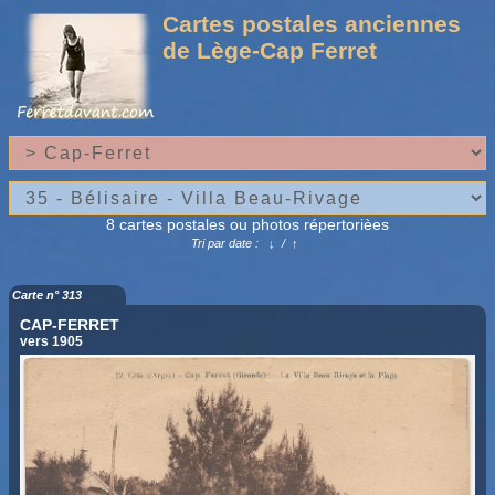
Cartes postales anciennes
de Lège-Cap Ferret
8 cartes postales ou photos répertorièes
Tri par date :
↓
/
↑
Carte n° 313
CAP-FERRET
vers 1905