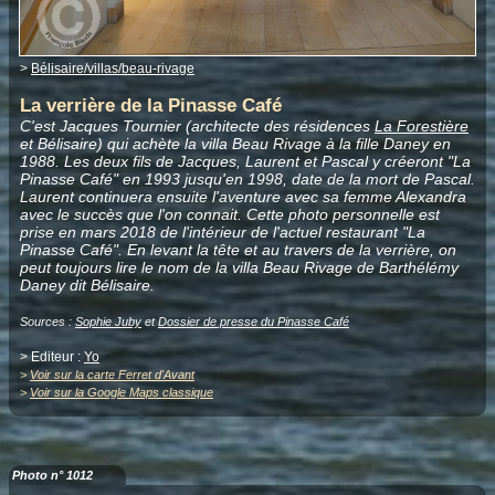
>
Bélisaire/villas/beau-rivage
La verrière de la Pinasse Café
C'est Jacques Tournier (architecte des résidences
La Forestière
et Bélisaire) qui achète la villa Beau Rivage à la fille Daney en
1988. Les deux fils de Jacques, Laurent et Pascal y créeront "La
Pinasse Café" en 1993 jusqu'en 1998, date de la mort de Pascal.
Laurent continuera ensuite l'aventure avec sa femme Alexandra
avec le succès que l'on connait. Cette photo personnelle est
prise en mars 2018 de l'intérieur de l'actuel restaurant "La
Pinasse Café". En levant la tête et au travers de la verrière, on
peut toujours lire le nom de la villa Beau Rivage de Barthélémy
Daney dit Bélisaire.
Sources :
Sophie Juby
et
Dossier de presse du Pinasse Café
> Editeur :
Yo
>
Voir sur la carte Ferret d'Avant
>
Voir sur la Google Maps classique
Photo n° 1012