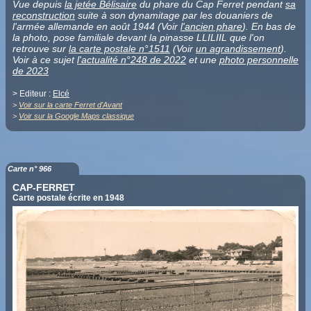
Vue depuis
la jetée Bélisaire
du phare du Cap Ferret pendant
sa
reconstruction
suite à son dynamitage par les douaniers de
l'armée allemande en août 1944 (Voir
l'ancien phare
). En bas de
la photo, pose familiale devant la pinasse LLILIIL que l'on
retrouve sur
la carte postale n°1511
(Voir
un agrandissement
).
Voir à ce sujet
l'actualité n°248 de 2022
et une
photo personnelle
de 2023
> Editeur :
Elcé
>
Voir sur la carte Ferret d'Avant
>
Voir sur la Google Maps classique
Carte n° 966
CAP-FERRET
Carte postale écrite en 1948