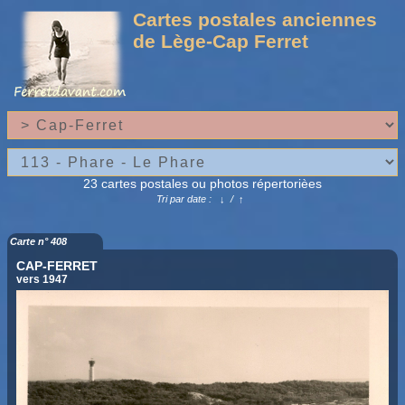
Cartes postales anciennes
de Lège-Cap Ferret
23 cartes postales ou photos répertorièes
Tri par date :
↓
/
↑
Carte n° 408
CAP-FERRET
vers 1947