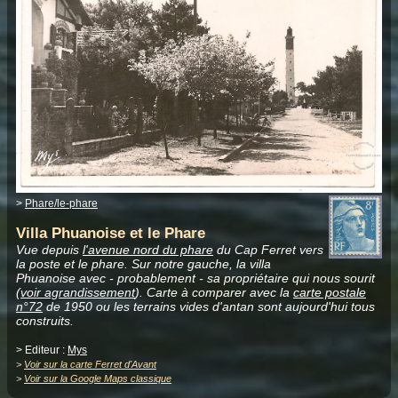
>
Phare/le-phare
Villa Phuanoise et le Phare
Vue depuis
l'avenue nord du phare
du Cap Ferret vers
la poste et le phare. Sur notre gauche, la villa
Phuanoise avec - probablement - sa propriétaire qui nous sourit
(
voir agrandissement
). Carte à comparer avec la
carte postale
n°72
de 1950 ou les terrains vides d'antan sont aujourd'hui tous
construits.
> Editeur :
Mys
>
Voir sur la carte Ferret d'Avant
>
Voir sur la Google Maps classique