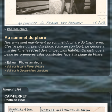
>
Phare/le-phare
Au sommet du phare
Nos amis sont maintenant au sommet du phare du Cap-Ferret.
C'est le père qui prend la photo (chacun son tour). Le gendre a
mis des lunettes (c'est déjà un peu plus habillé). On distingue à
peine
les premières villas
construites face à
la plage du Phare
.
> Editeur :
Photos amateurs
>
Voir sur la carte Ferret d'Avant
>
Voir sur la Google Maps classique
Photo n° 1794
CAP-FERRET
Photo de 1950