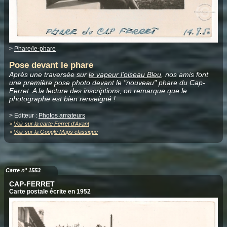
>
Phare/le-phare
Pose devant le phare
Après une traversée sur
le vapeur l'oiseau Bleu
, nos amis font
une première pose photo devant le "nouveau" phare du Cap-
Ferret. A la lecture des inscriptions, on remarque que le
photographe est bien renseigné !
> Editeur :
Photos amateurs
>
Voir sur la carte Ferret d'Avant
>
Voir sur la Google Maps classique
Carte n° 1553
CAP-FERRET
Carte postale écrite en 1952