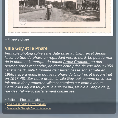
>
Phare/le-phare
Villa Guy et le Phare
Véritable photographie sans date prise au Cap Ferret depuis
l'avenue Sud du phare
en regardant vers le nord. Le petit format
de la photo et la marque du papier
Ardex Crumière
au dos,
permet, après recherche, de dater cette prise de vue début 1950
car
l'usine d'Emile Crumière
de Flaviac cesse son activité en
1958. Face à nous, le nouveau
phare du Cap Ferret
(reconstruit
en 1947-48). Sur notre droite, la
villa Guy
, qui, comme on le voit,
fait partie des premières villas construites sur cette avenue.
Cette villa Guy est toujours là aujourd'hui, visible à l'angle de
la
rue des Palmiers
, parfaitement conservée.
> Editeur :
Photos amateurs
>
Voir sur la carte Ferret d'Avant
>
Voir sur la Google Maps classique