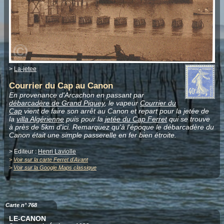
>
La-jetee
Courrier du Cap au Canon
En provenance d'Arcachon en passant par
débarcadère de Grand Piquey
, le vapeur
Courrier du
Cap
vient de faire son arrêt au Canon et repart pour la jetée de
la
villa Algérienne
puis pour la
jetée du Cap Ferret
qui se trouve
à près de 5km d'ici. Remarquez qu'à l'époque le débarcadère du
Canon était une simple passerelle en fer bien étroite.
> Editeur :
Henri Laviolle
>
Voir sur la carte Ferret d'Avant
>
Voir sur la Google Maps classique
Carte n° 768
LE-CANON