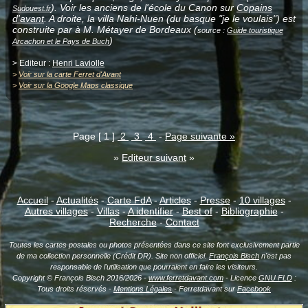
). Voir les anciens de l'école du Canon sur
Copains
Sudouest.fr
d'avant
. A droite, la villa Nahi-Nuen (du basque "je le voulais") est
construite par à M. Métayer de Bordeaux (
source :
Guide touristique
)
Arcachon et le Pays de Buch
> Editeur :
Henri Laviolle
>
Voir sur la carte Ferret d'Avant
>
Voir sur la Google Maps classique
Page [ 1 ]
2
3
4
-
Page suivante »
»
Editeur suivant
»
Accueil
-
Actualités
-
Carte FdA
-
Articles
-
Presse
-
10 villages
-
Autres villages
-
Villas
-
A identifier
-
Best of
-
Bibliographie
-
Recherche
-
Contact
Toutes les cartes postales ou photos présentées dans ce site font exclusivement partie
de ma collection personnelle (Crédit DR). Site non officiel.
François Bisch
n'est pas
responsable de l'utilisation que pourraient en faire les visiteurs.
Copyright © François Bisch 2016/2026 -
www.ferretdavant.com
- Licence
GNU FLD
:
Tous droits réservés -
Mentions Légales
- Ferretdavant sur
Facebook