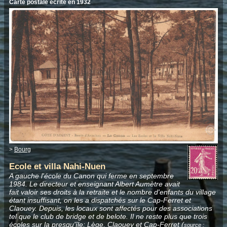
Carte postale écrite en 1932
>
Bourg
Ecole et villa Nahi-Nuen
A gauche l'école du Canon qui ferme en septembre
1984. Le directeur et enseignant Albert Aumètre avait
fait valoir ses droits à la retraite et le nombre d'enfants du village
étant insuffisant, on les a dispatchés sur le Cap-Ferret et
Claouey. Depuis, les locaux sont affectés pour des associations
tel que le club de bridge et de belote. Il ne reste plus que trois
écoles sur la presqu'île; Lège, Claouey et Cap-Ferret (
source :