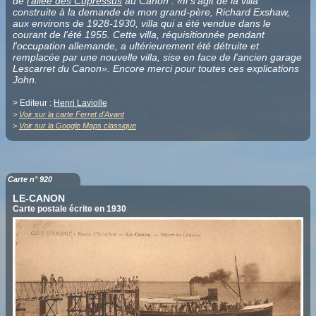
de
l'allée des Cupressus
au Canon : «Il s'agit de la villa
construite à la demande de mon grand-père, Richard Exshaw,
aux environs de 1928-1930, villa qui a été vendue dans le
courant de l'été 1955. Cette villa, réquisitionnée pendant
l'occupation allemande, a ultérieurement été détruite et
remplacée par une nouvelle villa, sise en face de l'ancien garage
Lescarret du Canon». Encore merci pour toutes ces explications
John.
> Editeur :
Henri Laviolle
>
Voir sur la carte Ferret d'Avant
>
Voir sur la Google Maps classique
Carte n° 920
LE-CANON
Carte postale écrite en 1930