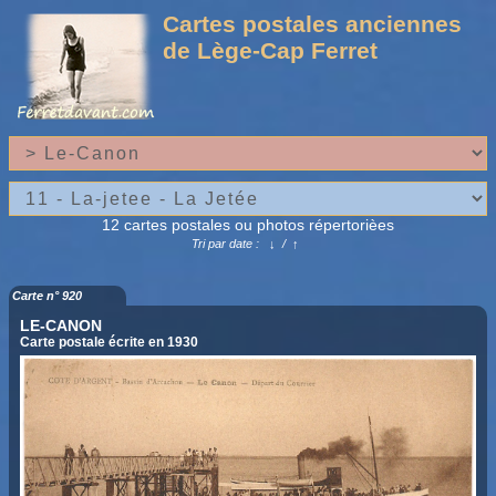
Cartes postales anciennes
de Lège-Cap Ferret
12 cartes postales ou photos répertorièes
Tri par date :
↓
/
↑
Carte n° 920
LE-CANON
Carte postale écrite en 1930