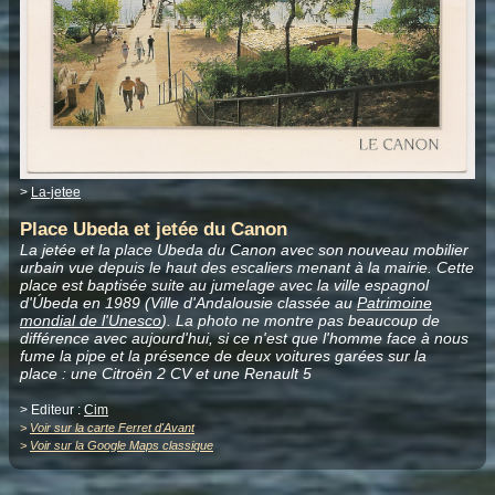
>
La-jetee
Place Ubeda et jetée du Canon
La jetée et la place Ubeda du Canon avec son nouveau mobilier
urbain vue depuis le haut des escaliers menant à la mairie. Cette
place est baptisée suite au jumelage avec la ville espagnol
d'Úbeda en 1989 (Ville d'Andalousie classée au
Patrimoine
mondial de l'Unesco
). La photo ne montre pas beaucoup de
différence avec aujourd'hui, si ce n'est que l'homme face à nous
fume la pipe et la présence de deux voitures garées sur la
place : une Citroën 2 CV et une Renault 5
> Editeur :
Cim
>
Voir sur la carte Ferret d'Avant
>
Voir sur la Google Maps classique