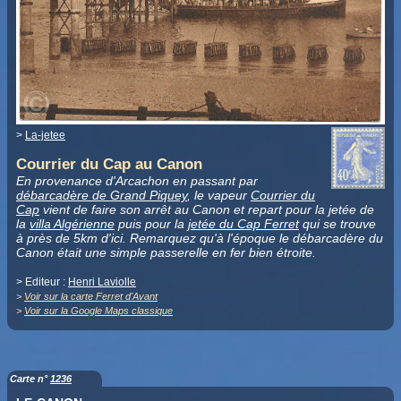
>
La-jetee
Courrier du Cap au Canon
En provenance d'Arcachon en passant par
débarcadère de Grand Piquey
, le vapeur
Courrier du
Cap
vient de faire son arrêt au Canon et repart pour la jetée de
la
villa Algérienne
puis pour la
jetée du Cap Ferret
qui se trouve
à près de 5km d'ici. Remarquez qu'à l'époque le débarcadère du
Canon était une simple passerelle en fer bien étroite.
> Editeur :
Henri Laviolle
>
Voir sur la carte Ferret d'Avant
>
Voir sur la Google Maps classique
Carte n°
1236