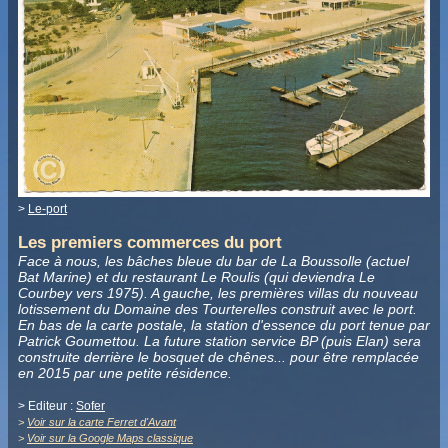
>
Le-port
Les premiers commerces du port
Face à nous, les bâches bleue du bar de La Boussolle (actuel
Bat Marine) et du restaurant Le Roulis (qui deviendra Le
Courbey vers 1975). A gauche, les premières villas du nouveau
lotissement du Domaine des Tourterelles construit avec le port.
En bas de la carte postale, la station d'essence du port tenue par
Patrick Goumettou. La future station service BP (puis Elan) sera
construite derrière le bosquet de chênes... pour être remplacée
en 2015 par une petite résidence.
> Editeur :
Sofer
>
Voir sur la carte Ferret d'Avant
>
Voir sur la Google Maps classique