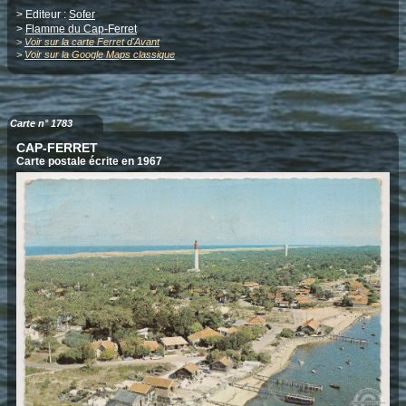
> Editeur :
Sofer
>
Flamme du Cap-Ferret
>
Voir sur la carte Ferret d'Avant
>
Voir sur la Google Maps classique
Carte n° 1783
CAP-FERRET
Carte postale écrite en 1967