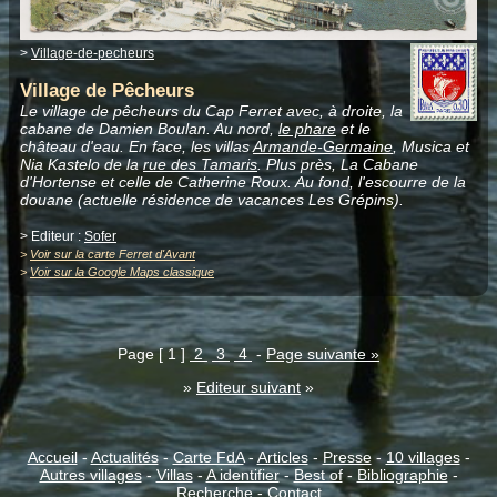
>
Village-de-pecheurs
Village de Pêcheurs
Le village de pêcheurs du Cap Ferret avec, à droite, la
cabane de Damien Boulan. Au nord,
le phare
et le
château d'eau. En face, les villas
Armande-Germaine
, Musica et
Nia Kastelo de la
rue des Tamaris
. Plus près, La Cabane
d'Hortense et celle de Catherine Roux. Au fond, l'escourre de la
douane (actuelle résidence de vacances Les Grépins).
> Editeur :
Sofer
>
Voir sur la carte Ferret d'Avant
>
Voir sur la Google Maps classique
Page [ 1 ]
2
3
4
-
Page suivante »
»
Editeur suivant
»
Accueil
-
Actualités
-
Carte FdA
-
Articles
-
Presse
-
10 villages
-
Autres villages
-
Villas
-
A identifier
-
Best of
-
Bibliographie
-
Recherche
-
Contact