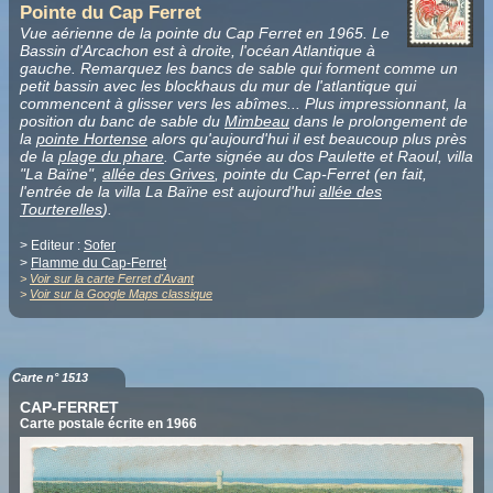
Pointe du Cap Ferret
Vue aérienne de la pointe du Cap Ferret en 1965. Le
Bassin d'Arcachon est à droite, l'océan Atlantique à
gauche. Remarquez les bancs de sable qui forment comme un
petit bassin avec les blockhaus du mur de l'atlantique qui
commencent à glisser vers les abîmes... Plus impressionnant, la
position du banc de sable du
Mimbeau
dans le prolongement de
la
pointe Hortense
alors qu'aujourd'hui il est beaucoup plus près
de la
plage du phare
. Carte signée au dos Paulette et Raoul, villa
"La Baïne",
allée des Grives
, pointe du Cap-Ferret (en fait,
l'entrée de la villa La Baïne est aujourd'hui
allée des
Tourterelles
).
> Editeur :
Sofer
>
Flamme du Cap-Ferret
>
Voir sur la carte Ferret d'Avant
>
Voir sur la Google Maps classique
Carte n° 1513
CAP-FERRET
Carte postale écrite en 1966