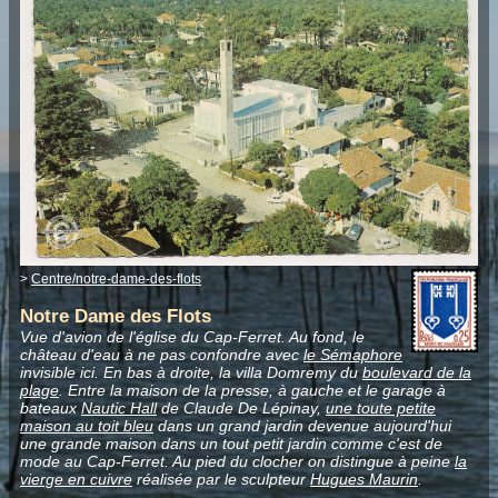
>
Centre/notre-dame-des-flots
Notre Dame des Flots
Vue d'avion de l'église du Cap-Ferret.
Au fond, le
château d'eau à ne pas confondre avec
le Sémaphore
invisible ici. En bas à droite, la villa Domremy du
boulevard de la
plage
. Entre la maison de la presse, à gauche et le garage à
bateaux
Nautic Hall
de Claude De Lépinay,
une toute petite
maison au toit bleu
dans un grand jardin devenue aujourd'hui
une grande maison dans un tout petit jardin comme c'est de
mode au Cap-Ferret. Au pied du clocher on distingue à peine
la
vierge en cuivre
réalisée par le sculpteur
Hugues Maurin
.