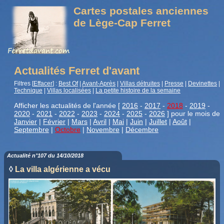
Cartes postales anciennes
de Lège-Cap Ferret
Actualités Ferret d'avant
Filtres [
Effacer
] :
Best Of
|
Avant-Après
|
Villas détruites
|
Presse
|
Devinettes
|
Technique
|
Villas localisées
|
La petite histoire de la semaine
Afficher les actualités de l'année [
2016
-
2017
-
2018
-
2019
-
2020
-
2021
-
2022
-
2023
-
2024
-
2025
-
2026
] pour le mois de
Janvier
|
Février
|
Mars
|
Avril
|
Mai
|
Juin
|
Juillet
|
Août
|
Septembre
|
Octobre
|
Novembre
|
Décembre
Actualité n°107 du 14/10/2018
◊
La villa algérienne a vécu