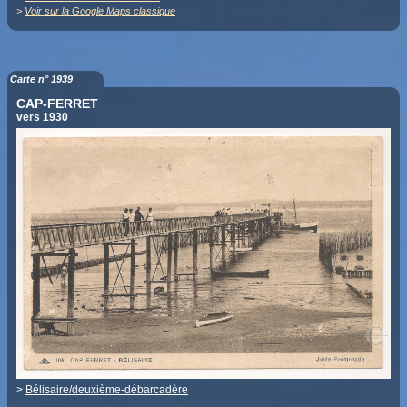
>
Voir sur la Google Maps classique
Carte n° 1939
CAP-FERRET
vers 1930
>
Bélisaire/deuxième-débarcadère