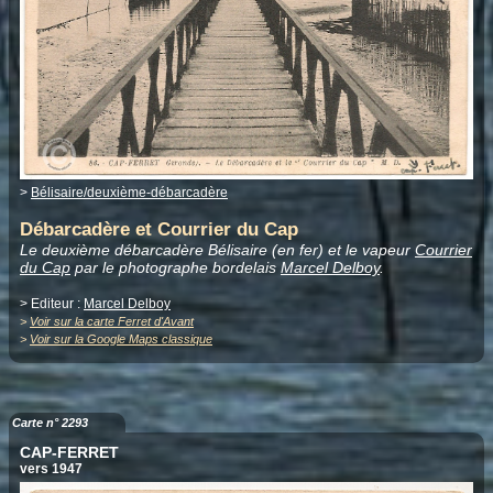
>
Bélisaire/deuxième-débarcadère
Débarcadère et Courrier du Cap
Le deuxième débarcadère Bélisaire (en fer) et le vapeur
Courrier
du Cap
par le photographe bordelais
Marcel Delboy
.
> Editeur :
Marcel Delboy
>
Voir sur la carte Ferret d'Avant
>
Voir sur la Google Maps classique
Carte n° 2293
CAP-FERRET
vers 1947