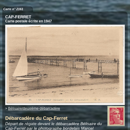
Carte n° 2161
CAP-FERRET
Carte postale écrite en 1947
>
Bélisaire/deuxième-débarcadère
Débarcadère du Cap-Ferret
Départ de régate devant le débarcadère Bélisaire du
Cap-Ferret par le photographe bordelais
Marcel