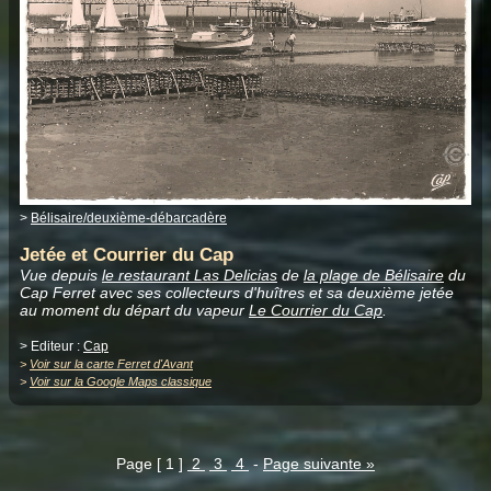
>
Bélisaire/deuxième-débarcadère
Jetée et Courrier du Cap
Vue depuis
le restaurant Las Delicias
de
la plage de Bélisaire
du
Cap Ferret avec ses collecteurs d'huîtres et sa deuxième jetée
au moment du départ du vapeur
Le Courrier du Cap
.
> Editeur :
Cap
>
Voir sur la carte Ferret d'Avant
>
Voir sur la Google Maps classique
Page [ 1 ]
2
3
4
-
Page suivante »