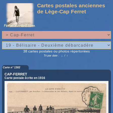
Cartes postales anciennes
de Lège-Cap Ferret
38 cartes postales ou photos répertorièes
Tri par date :
↓
/
↑
Carte n° 1302
CAP-FERRET
Carte postale écrite en 1916