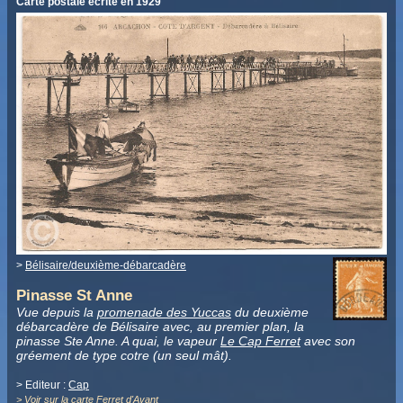
Carte postale écrite en 1929
>
Bélisaire/deuxième-débarcadère
Pinasse St Anne
Vue depuis la
promenade des Yuccas
du deuxième
débarcadère de Bélisaire avec, au premier plan, la
pinasse Ste Anne. A quai, le vapeur
Le Cap Ferret
avec son
gréement de type cotre (un seul mât).
> Editeur :
Cap
>
Voir sur la carte Ferret d'Avant