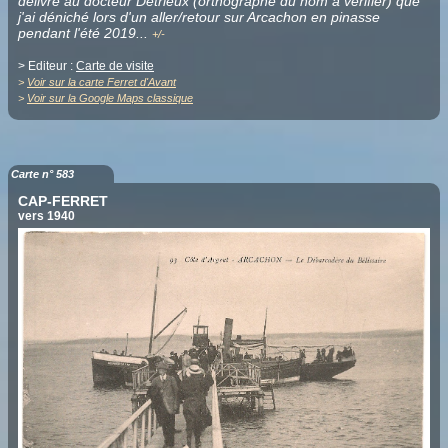
délivré au docteur Détrieux (orthographe du nom à vérifier) que
j'ai déniché lors d'un aller/retour sur Arcachon en pinasse
pendant l'été 2019.
.
.
+/-
> Editeur :
Carte de visite
>
Voir sur la carte Ferret d'Avant
>
Voir sur la Google Maps classique
Carte n° 583
CAP-FERRET
vers 1940