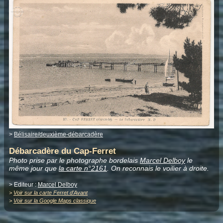
>
Bélisaire/deuxième-débarcadère
Débarcadère du Cap-Ferret
Photo prise par le photographe bordelais
Marcel Delboy
le
même jour que
la carte n°2161
. On reconnais le voilier à droite.
> Editeur :
Marcel Delboy
>
Voir sur la carte Ferret d'Avant
>
Voir sur la Google Maps classique