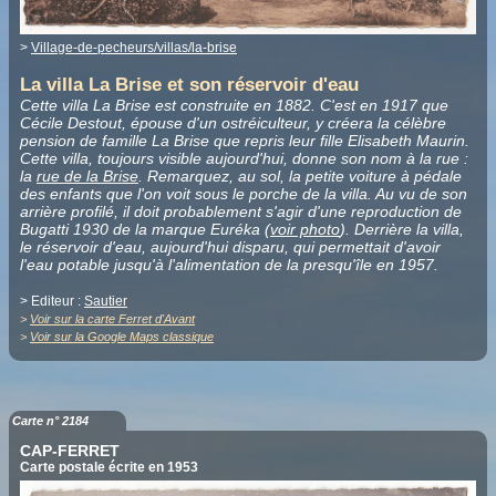
>
Village-de-pecheurs/villas/la-brise
La villa La Brise et son réservoir d'eau
Cette villa La Brise est construite en 1882. C'est en 1917 que
Cécile Destout, épouse d'un ostréiculteur, y créera la célèbre
pension de famille La Brise que repris leur fille Elisabeth Maurin.
Cette villa, toujours visible aujourd'hui, donne son nom à la rue :
la
rue de la Brise
. Remarquez, au sol, la petite voiture à pédale
des enfants que l'on voit sous le porche de la villa. Au vu de son
arrière profilé, il doit probablement s'agir d'une reproduction de
Bugatti 1930 de la marque Euréka (
voir photo
). Derrière la villa,
le réservoir d'eau, aujourd'hui disparu, qui permettait d'avoir
l'eau potable jusqu'à l'alimentation de la presqu'île en 1957.
> Editeur :
Sautier
>
Voir sur la carte Ferret d'Avant
>
Voir sur la Google Maps classique
Carte n° 2184
CAP-FERRET
Carte postale écrite en 1953