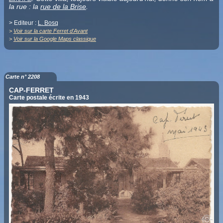
la rue : la
rue de la Brise
.
> Editeur :
L. Bosq
>
Voir sur la carte Ferret d'Avant
>
Voir sur la Google Maps classique
Carte n° 2208
CAP-FERRET
Carte postale écrite en 1943