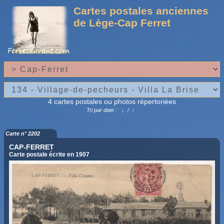
Cartes postales anciennes
de Lège-Cap Ferret
4 cartes postales ou photos répertorièes
Tri par date :
↓
/
↑
Carte n° 2202
CAP-FERRET
Carte postale écrite en 1907