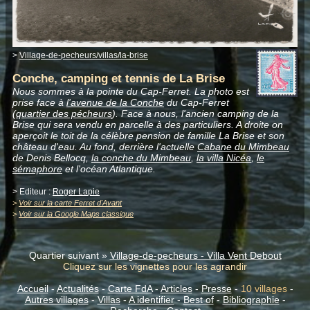
>
Village-de-pecheurs/villas/la-brise
Conche, camping et tennis de La Brise
Nous sommes à la pointe du Cap-Ferret. La photo est
prise face à
l'avenue de la Conche
du Cap-Ferret
(
quartier des pécheurs
). Face à nous, l'ancien camping de la
Brise qui sera vendu en parcelle à des particuliers. A droite on
aperçoit le toit de la célèbre pension de famille La Brise et son
château d'eau. Au fond, derrière l'actuelle
Cabane du Mimbeau
de Denis Bellocq,
la conche du Mimbeau
,
la villa Nicéa
,
le
sémaphore
et l'océan Atlantique.
> Editeur :
Roger Lapie
>
Voir sur la carte Ferret d'Avant
>
Voir sur la Google Maps classique
Quartier suivant »
Village-de-pecheurs - Villa Vent Debout
Cliquez sur les vignettes pour les agrandir
Accueil
-
Actualités
-
Carte FdA
-
Articles
-
Presse
-
10 villages
-
Autres villages
-
Villas
-
A identifier
-
Best of
-
Bibliographie
-