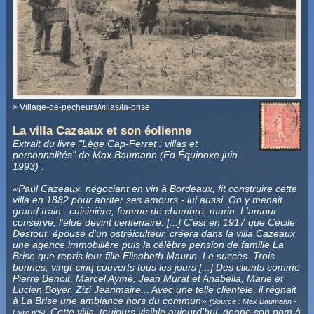
>
Village-de-pecheurs/villas/la-brise
La villa Cazeaux et son éolienne
Extrait du livre "Lège Cap-Ferret : villas et
personnalités" de Max Baumann (Ed Équinoxe juin
1993) :
«Paul Cazeaux, négociant en vin à Bordeaux, fit construire cette
villa en 1882 pour abriter ses amours - lui aussi. On y menait
grand train : cuisinière, femme de chambre, marin. L'amour
conserve, l'élue devint centenaire. [...] C'est en 1917 que Cécile
Destout, épouse d'un ostréiculteur, créera dans la villa Cazeaux
une agence immobilière puis la célèbre pension de famille La
Brise que repris leur fille Elisabeth Maurin. Le succès. Trois
bonnes, vingt-cinq couverts tous les jours [...] Des clients comme
Pierre Benoit, Marcel Aymé, Jean Murat et Anabella, Marie et
Lucien Boyer, Zizi Jeanmaire... Avec une telle clientèle, il régnait
à La Brise une ambiance hors du commun»
[Source : Max Baumann -
. Cette villa, toujours visible aujourd'hui, donne son nom à
Livre n°5
]