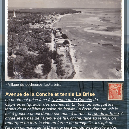
>
Village-de-pecheurs/villas/la-brise
Avenue de la Conche et tennis La Brise
La photo est prise face à
l'avenue de la Conche
du
Cap-Ferret (
quartier des pécheurs
). En bas, on aperçoit les
tennis de la célèbre pension de famille La Brise dont on voit le
toit à gauche et qui donne son nom à la rue : la
rue de la Brise
. A
droite et en bas de
l'avenue de la Conche
, face au tennis, on
remarque un terrain vide en forme de presqu'île. Il s'agit de
l'ancien camping de la Brise qui sera vendu en parcelle à des