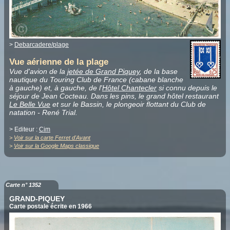
>
Debarcadere/plage
Vue aérienne de la plage
Vue d'avion de la
jetée de Grand Piquey
, de la base
nautique du Touring Club de France (cabane blanche
à gauche) et, à gauche, de l'
Hôtel Chantecler
si connu depuis le
séjour de Jean Cocteau. Dans les pins, le grand hôtel restaurant
Le Belle Vue
et sur le Bassin, le plongeoir flottant du Club de
natation - René Trial.
> Editeur :
Cim
>
Voir sur la carte Ferret d'Avant
>
Voir sur la Google Maps classique
Carte n° 1352
GRAND-PIQUEY
Carte postale écrite en 1966