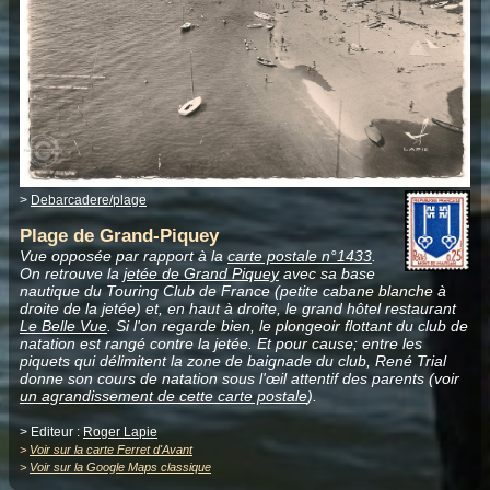
>
Debarcadere/plage
Plage de Grand-Piquey
Vue opposée par rapport à la
carte postale n°1433
.
On retrouve la
jetée de Grand Piquey
avec sa base
nautique du Touring Club de France (petite cabane blanche à
droite de la jetée) et, en haut à droite, le grand hôtel restaurant
Le Belle Vue
. Si l'on regarde bien, le plongeoir flottant du club de
natation est rangé contre la jetée. Et pour cause; entre les
piquets qui délimitent la zone de baignade du club, René Trial
donne son cours de natation sous l'œil attentif des parents (voir
un agrandissement de cette carte postale
).
> Editeur :
Roger Lapie
>
Voir sur la carte Ferret d'Avant
>
Voir sur la Google Maps classique