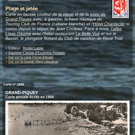
Plage et jetée
Carte en fausse couleur de
la plage
et de la
jetée de
Grand Piquey
avec, à gauche, la base nautique du
Touring Club de France (cabane blanche) et l'
Hôtel Chantecler
si
connu depuis le séjour de Jean Cocteau. Face à nous,
l'allée
Louis Gaume
avec l'hôtel restaurant
Le Belle Vue
et sur le
Bassin, le plongeoir flottant du Club de natation de René Trial.
> Editeur :
Roger Lapie
>
Flamme Caisse d'Epargne Postale
>
Voir sur la carte Ferret d'Avant
>
Voir sur la Google Maps classique
Carte n° 1846
GRAND-PIQUEY
Carte postale écrite en 1966