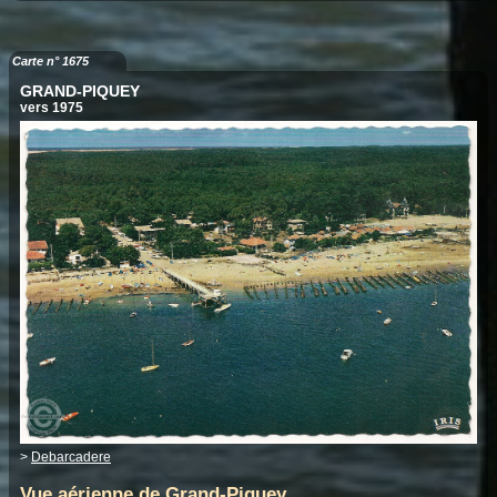
Carte n° 1675
GRAND-PIQUEY
vers 1975
>
Debarcadere
Vue aérienne de Grand-Piquey