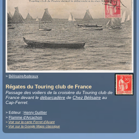
>
Bélisaire/bateaux
Régates du Touring club de France
Passage des voiliers de la croisière du Touring club de
France devant le
débarcadère
de
Chez Bélisaire
au
Cap-Ferret.
> Editeur :
Henry Guillier
>
Flamme d'Arcachon
>
Voir sur la carte Ferret d'Avant
>
Voir sur la Google Maps classique