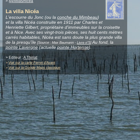
>
44/villas/nicea
La villa Nicéa
L'escourre du Jonc (ou la
conche du Mimbeau
)
et la villa Nicéa construite en 1911 par Charles et
Henriette Gilbert, propriétaire d'immeubles sur la croisette
et à Nice. Avec ses vingt-trois pièces, ses huit cents mètres
carrés habitables, Nicéa est sans doute la plus grande villa
de la presqu'île
Au fond, la
[Source : Max Baumann -
Livre n°5
]
pointe Lavergne
(actuelle
pointe Hortense
).
> Editeur :
A Thiriat
>
Voir sur la carte Ferret d'Avant
>
Voir sur la Google Maps classique