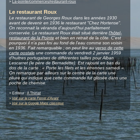
>
La-pointe/commerces/restaurant-roux
Le restaurant Roux
Le restaurant de Georges Roux dans les années 1930
avant de devenir en 1936 le restaurant "Chez Hortense".
On reconnait la véranda d'aujourd'hui parfaitement
conservée. Le restaurant Roux était situé derrière
l'hôtel-
restaurant de la Pointe
et bien en retrait de la côte. C'est
pourquoi il n'a pas fini au fond de l'eau comme son voisin
en 1936. Fait remarquable ; on peut lire au
verso de cette
carte postale
une commande du vendredi 2 janvier 1959
d'huitres portugaises de différentes tailles pour Alban
Lescarret (le père de Bernadette). Est rajouté en bas du
dos de la carte : « Porte les filets et les étrennes samedi ».
On remarque par ailleurs sur le centre de la carte une
pliure qui indique que cette commande fut glissée dans une
poche de chemise.
> Editeur :
A Thiriat
>
Voir sur la carte Ferret d'Avant
>
Voir sur la Google Maps classique