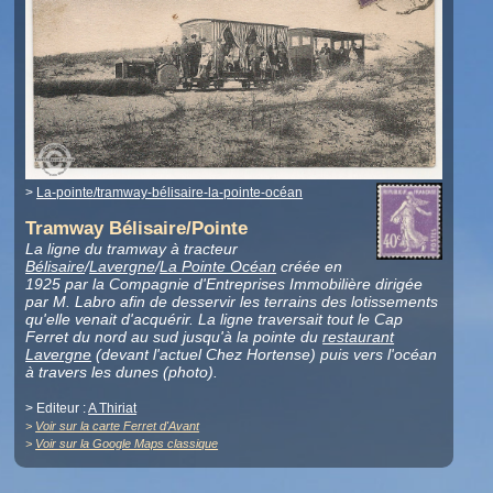
>
La-pointe/tramway-bélisaire-la-pointe-océan
Tramway Bélisaire/Pointe
La ligne du tramway à tracteur
Bélisaire
/
Lavergne
/
La Pointe Océan
créée en
1925 par la Compagnie d'Entreprises Immobilière dirigée
par M. Labro afin de desservir les terrains des lotissements
qu'elle venait d'acquérir. La ligne traversait tout le Cap
Ferret du nord au sud jusqu'à la pointe du
restaurant
Lavergne
(devant l'actuel Chez Hortense) puis vers l'océan
à travers les dunes (photo).
> Editeur :
A Thiriat
>
Voir sur la carte Ferret d'Avant
>
Voir sur la Google Maps classique