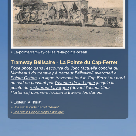
>
La-pointe/tramway-bélisaire-la-pointe-océan
Tramway Bélisaire - La Pointe du Cap-Ferret
Pose photo dans l'escourre du Jonc (actuelle
conche du
Mimbeau
) du tramway à tracteur
Bélisaire
/
Lavergne
/
La
Pointe Océan
. La ligne traversait tout le Cap Ferret du nord
au sud en passant par
l'avenue de la Lugue
jusqu'à la
pointe du
restaurant Lavergne
(devant l'actuel Chez
Hortense) puis vers l'océan à travers les dunes.
> Editeur :
A Thiriat
>
Voir sur la carte Ferret d'Avant
>
Voir sur la Google Maps classique