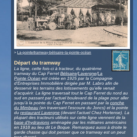
>
La-pointe/tramway-bélisaire-la-pointe-océan
Départ du tramway
La ligne, cette fois-ci à tracteur, du quatrième
tramway du Cap Ferret
Bélisaire
/
Lavergne
/
La
Pointe Océan
est créée en 1925 par la Compagnie
d'Entreprises Immobilière dirigée par M. Labro afin de
desservir les terrains des lotissements qu'elle venait
d'acquérir. La ligne traversait tout le Cap Ferret du nord au
sud en passant par l'actuel boulevard de la plage pour aller
jusqu'à la pointe du Cap Ferret en passant par la
conche
du Mimbeau
(en traversant l'escoure du Joncs) et la pointe
du
restaurant Lavergne
(devant l'actuel Chez Hortense). La
plupart des tracteurs utilisés sur cette ligne viennent de la
base d'hydravions
aménagée par les militaires américains
en 1918 au lieu dit Le Boque. Remarquez aussi à droite le
garde chasse qui doit penser que ce tramway est un peut