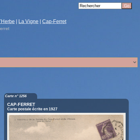
'Herbe
|
La Vigne
|
Cap-Ferret
erret
Carte n° 1256
CAP-FERRET
Carte postale écrite en 1927