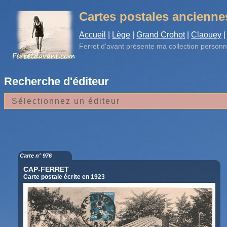
Cartes postales ancienne
Accueil
|
Lège
|
Grand Crohot
|
Claouey
|
Ferret d'avant
présente ma collection personn
Recherche d'éditeur
Carte n° 976
CAP-FERRET
Carte postale écrite en 1923