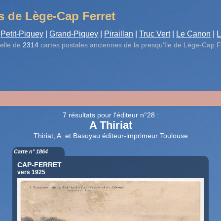
s de Lège-Cap Ferret
Petit-Piquey
|
Grand-Piquey
|
Piraillan
|
Truc Vert
|
Le Canon
|
L
elle de
2314
cartes postales anciennes de la presqu'île de Lège-Cap F
7 résultats pour l'éditeur n°28 :
A Thiriat
Thiriat, A. et Basuyau éditeur-imprimeur Toulouse
Carte n° 1864
CAP-FERRET
vers 1925