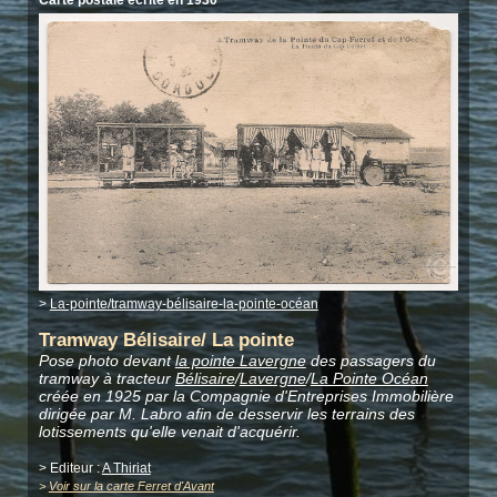
>
La-pointe/tramway-bélisaire-la-pointe-océan
Tramway Bélisaire/ La pointe
Pose photo devant
la pointe Lavergne
des passagers du
tramway à tracteur
Bélisaire
/
Lavergne
/
La Pointe Océan
créée en 1925 par la Compagnie d'Entreprises Immobilière
dirigée par M. Labro afin de desservir les terrains des
lotissements qu'elle venait d'acquérir.
> Editeur :
A Thiriat
>
Voir sur la carte Ferret d'Avant