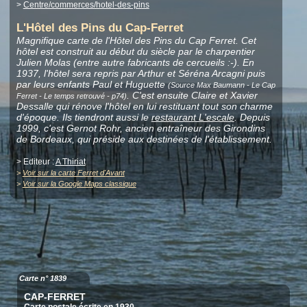
>
Centre/commerces/hotel-des-pins
L'Hôtel des Pins du Cap-Ferret
Magnifique carte de l'Hôtel des Pins du Cap Ferret. Cet
hôtel est construit au début du siècle par le charpentier
Julien Molas (entre autre fabricants de cercueils :-). En
1937, l'hôtel sera repris par Arthur et Séréna Arcagni puis
par leurs enfants Paul et Huguette
(Source Max Baumann - Le Cap
. C'est ensuite Claire et Xavier
Ferret - Le temps retrouvé - p74)
Dessalle qui rénove l'hôtel en lui restituant tout son charme
d'époque. Ils tiendront aussi le
restaurant L'escale
. Depuis
1999, c'est Gernot Rohr, ancien entraîneur des Girondins
de Bordeaux, qui préside aux destinées de l'établissement.
> Editeur :
A Thiriat
>
Voir sur la carte Ferret d'Avant
>
Voir sur la Google Maps classique
Carte n° 1839
CAP-FERRET
Carte postale écrite en 1930