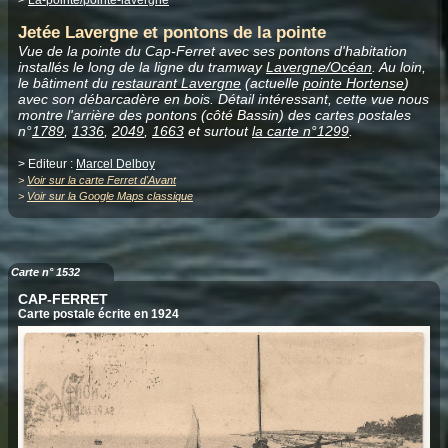
Jetée Lavergne et pontons de la pointe
Vue de la pointe du Cap-Ferret avec ses pontons d'habitation
installés le long de la ligne du tramway
Lavergne/Océan
. Au loin,
le bâtiment du
restaurant Lavergne
(actuelle
pointe Hortense
)
avec son débarcadère en bois. Détail intéressant, cette vue nous
montre l'arrière des pontons (côté Bassin) des cartes postales
n°
1789
,
1336
,
2049
,
1663
et surtout
la carte n°1299
.
> Editeur :
Marcel Delboy
>
Voir sur la carte Ferret d'Avant
>
Voir sur la Google Maps classique
Carte n° 1532
CAP-FERRET
Carte postale écrite en 1924