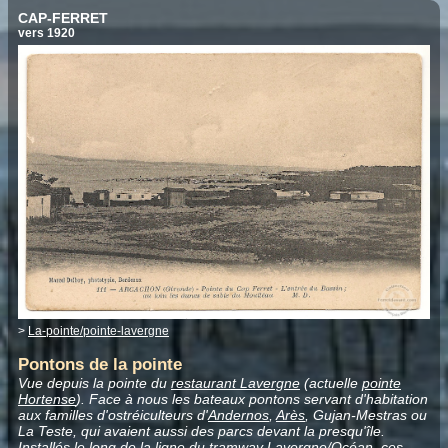
CAP-FERRET
vers 1920
>
La-pointe/pointe-lavergne
Pontons de la pointe
Vue depuis la pointe du
restaurant Lavergne
(actuelle
pointe
Hortense
). Face à nous les bateaux pontons servant d'habitation
aux familles d'ostréiculteurs d'
Andernos
,
Arès
, Gujan-Mestras ou
La Teste, qui avaient aussi des parcs devant la presqu'île.
Installés le long de la ligne du tramway
Lavergne/Océan
, ces