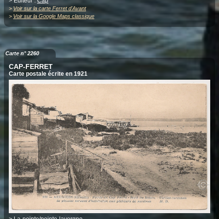
> Editeur :
Cap
>
Voir sur la carte Ferret d'Avant
>
Voir sur la Google Maps classique
Carte n° 2260
CAP-FERRET
Carte postale écrite en 1921
>
La-pointe/pointe-lavergne