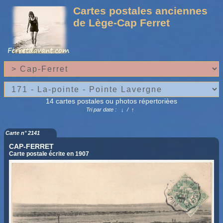
Cartes postales anciennes
de Lège-Cap Ferret
14 cartes postales ou photos répertorièes
Tri par date :
↓
/
↑
Carte n° 2141
CAP-FERRET
Carte postale écrite en 1907