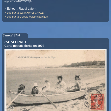
agrandissement
).
> Editeur :
Raoul Lafont
>
Voir sur la carte Ferret d'Avant
>
Voir sur la Google Maps classique
Carte n° 1744
CAP-FERRET
Carte postale écrite en 1908