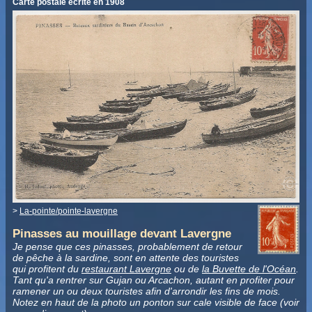
Carte postale écrite en 1908
>
La-pointe/pointe-lavergne
Pinasses au mouillage devant Lavergne
Je pense que ces pinasses, probablement de retour
de pêche à la sardine, sont en attente des touristes
qui profitent du
restaurant Lavergne
ou de
la Buvette de l'Océan
.
Tant qu'a rentrer sur Gujan ou Arcachon, autant en profiter pour
ramener un ou deux touristes afin d'arrondir les fins de mois.
Notez en haut de la photo un ponton sur cale visible de face (voir