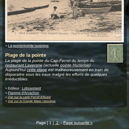
>
La-pointe/pointe-lavergne
Plage de la pointe
La plage de la pointe du Cap-Ferret du temps du
restaurant Lavergne
(actuelle
pointe Hortense
).
Aujourd'hui
cette plage
est malheureusement en train de
disparaitre sous les eaux malgré les efforts de quelques
irréductibles.
> Editeur :
Lotissement
>
Flamme d'Arcachon
>
Voir sur la carte Ferret d'Avant
>
Voir sur la Google Maps classique
Page [ 1 ]
2
-
Page suivante »