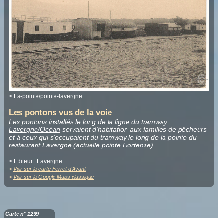
>
La-pointe/pointe-lavergne
Les pontons vus de la voie
Les pontons installés le long de la ligne du tramway
Lavergne/Océan
servaient d'habitation aux familles de pêcheurs
et à ceux qui s'occupaient du tramway le long de la pointe du
restaurant Lavergne
(actuelle
pointe Hortense
).
> Editeur :
Lavergne
>
Voir sur la carte Ferret d'Avant
>
Voir sur la Google Maps classique
Carte n° 1299