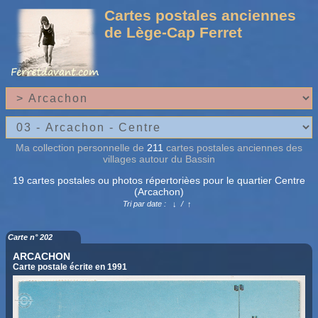
Cartes postales anciennes
de Lège-Cap Ferret
Ma collection personnelle de
211
cartes postales anciennes des
villages autour du Bassin
19 cartes postales ou photos répertorièes pour le quartier Centre
(Arcachon)
Tri par date :
↓
/
↑
Carte n° 202
ARCACHON
Carte postale écrite en 1991