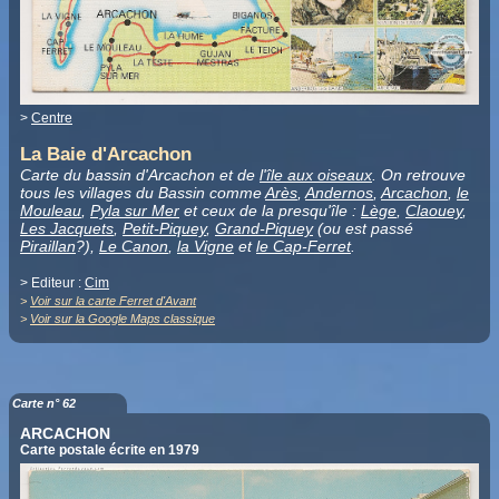
>
Centre
La Baie d'Arcachon
Carte du bassin d'Arcachon et de
l'île aux oiseaux
. On retrouve
tous les villages du Bassin comme
Arès
,
Andernos
,
Arcachon
,
le
Mouleau
,
Pyla sur Mer
et ceux de la presqu'île :
Lège
,
Claouey
,
Les Jacquets
,
Petit-Piquey
,
Grand-Piquey
(ou est passé
Piraillan
?),
Le Canon
,
la Vigne
et
le Cap-Ferret
.
> Editeur :
Cim
>
Voir sur la carte Ferret d'Avant
>
Voir sur la Google Maps classique
Carte n° 62
ARCACHON
Carte postale écrite en 1979