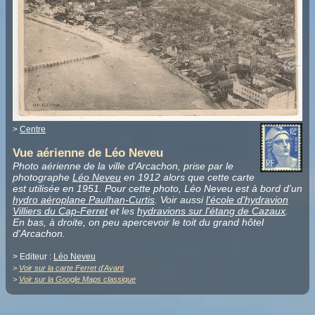
>
Centre
Vue aérienne de Léo Neveu
Photo aérienne de la ville d'Arcachon, prise par le
photographe
Léo Neveu
en 1912 alors que cette carte
est utilisée en 1951. Pour cette photo, Léo Neveu est à bord d'un
hydro aéroplane Paulhan-Curtis
. Voir aussi
l'école d'hydravion
Villiers du Cap-Ferret
et les
hydravions sur l'étang de Cazaux
.
En bas, à droite, on peu apercevoir le toit du grand hôtel
d'Arcachon.
> Editeur :
Léo Neveu
>
Voir sur la carte Ferret d'Avant
>
Voir sur la Google Maps classique