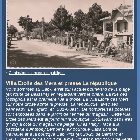
>
Centre/commerces/la-republique
Villa Etoile des Mers et presse La république
Nous sommes au Cap-Ferret sur l'actuel
boulevard de la plage
(ex route de
Bélisaire
) en regardant vers
le phare
. La
rue des
rossignols
est la première rue à droite. La villa Etoile des Mers
sur notre droite abrite la presse "La république" avec ses
panneaux "Le Figaro" et "Sud-Ouest". De nombreuses poteries
sont exposées dans le jardin de l'entrée du magasin. Cette villa
Etoile des Mers est aujourd'hui la boutique "Boulevard des Filles"
(n°29) à côté du magasin de plage "Chez Papy"
, face à la
pâtisserie d'Anthony Lemoine (ex boutique Casa Lola de
Nathalie) et à la boutique Cap Vins (ex 20/20 de Bernard et
Cyril). Notez tout au bout de la rue, un étal blanc pour une vente