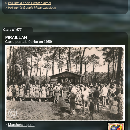
>
Voir sur la carte Ferret d'Avant
>
Voir sur la Google Maps classique
Carte n° 677
PIRAILLAN
Carte postale écrite en 1959
>
Marché/chapelle