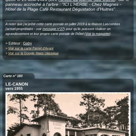
panneau accroché à l'arbre : "ICI L'HERBE - Chez Magnes -
Hôtel de la Plage Café Restaurant Dégustation d'Huitres".
______________
A noter que j'ai prêté cette carte postale en juillet 2019 à la Maison Lascombes
(actuel propriétaire - voir
message n°27
) pour qu'ils puissent réaliser un
.
agrandissement et leur propre carte postale de l'hôtel (
Voir la maquette
)
> Editeur :
Gaby
>
Voir sur la carte Ferret d'Avant
>
Voir sur la Google Maps classique
Carte n° 183
LE-CANON
vers 1955