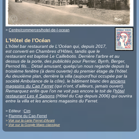
>
Centre/commerces/hotel-de-l-ocean
L'Hôtel de l'Océan
L'hôtel bar restaurant de L'Océan qui, depuis 2017,
est converti en Chambres d'Hôtes, tandis que le
restaurant est baptisé Le Caillebotis. Derrière l'arbre et au
dessus de la porte, des publicités pour Perrier, Byrrh, Berger,
Pernod fils... Détail amusant, quelqu'un nous regarde depuis la
troisième fenêtre (à demi ouverte) du premier étage de l'hôtel.
Au deuxième plan, derrière la villa (aujourd'hui occupée par la
société Ambulance de la côte), le bâtiment blanc des
anciens
magasins du Cap Ferret
(qui n'ont, d'ailleurs, jamais ouvert).
Remarquez enfin que l'on ne voit pas encore le toit de l'
hôtel
restaurant Les 4 Saisons
(Hôtel du Cap depuis 2006) qui ouvrira
entre la villa et les anciens magasins du Ferret.
> Editeur :
Cim
>
Flamme du Cap-Ferret
>
Voir sur la carte Ferret d'Avant
>
Voir sur la Google Maps classique