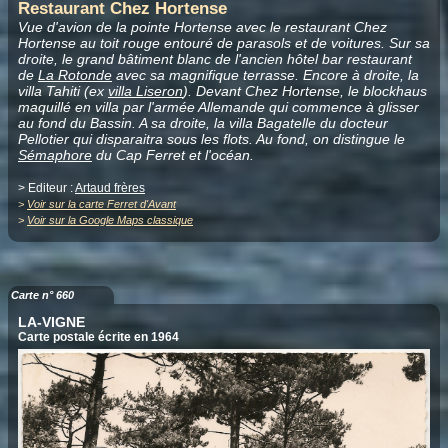
Restaurant Chez Hortense
Vue d'avion de la pointe Hortense avec le restaurant Chez
Hortense au toit rouge entouré de parasols et de voitures. Sur sa
droite, le grand bâtiment blanc de l'ancien hôtel bar restaurant
de
La Rotonde
avec sa magnifique terrasse. Encore à droite, la
villa Tahiti (ex
villa Liseron
). Devant Chez Hortense, le blockhaus
maquillé en villa par l'armée Allemande qui commence à glisser
au fond du Bassin. A sa droite, la villa Bagatelle du docteur
Pellotier qui disparaitra sous les flots. Au fond, on distingue le
Sémaphore
du Cap Ferret et l'océan.
> Editeur :
Artaud frères
>
Voir sur la carte Ferret d'Avant
>
Voir sur la Google Maps classique
Carte n° 660
LA-VIGNE
Carte postale écrite en 1964