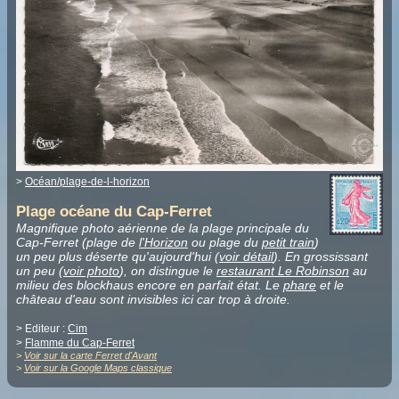
>
Océan/plage-de-l-horizon
Plage océane du Cap-Ferret
Magnifique photo aérienne de la plage principale du
Cap-Ferret (plage de
l'Horizon
ou plage du
petit train
)
un peu plus déserte qu'aujourd'hui (
voir détail
). En grossissant
un peu (
voir photo
), on distingue le
restaurant Le Robinson
au
milieu des blockhaus encore en parfait état. Le
phare
et le
château d'eau sont invisibles ici car trop à droite.
> Editeur :
Cim
>
Flamme du Cap-Ferret
>
Voir sur la carte Ferret d'Avant
>
Voir sur la Google Maps classique