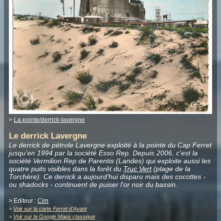
>
La-pointe/derrick-lavergne
Le derrick Lavergne
Le derrick de pétrole Lavergne exploité à la pointe du Cap Ferret
jusqu'en 1994 par la société Esso Rep. Depuis 2006, c'est la
société Vermilion Rep de Parentis (Landes) qui exploite aussi les
quatre puits visibles dans la forêt du
Truc Vert
(plage de la
Torchère). Ce derrick a aujourd'hui disparu mais des cocottes -
ou shadocks - continuent de puiser l'or noir du bassin.
> Editeur :
Cim
>
Voir sur la carte Ferret d'Avant
>
Voir sur la Google Maps classique