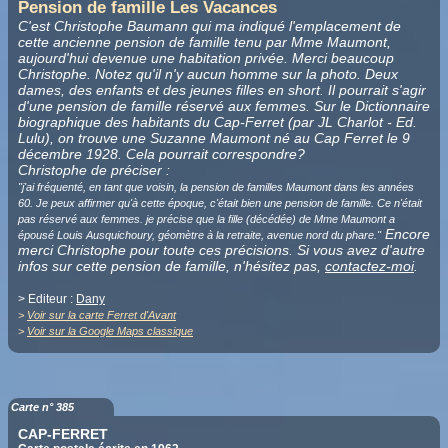
Pension de famille Les Vacances
C'est Christophe Baumann qui ma indiqué l'emplacement de
cette ancienne pension de famille tenu par Mme Maumont,
aujourd'hui devenue une habitation privée. Merci beaucoup
Christophe. Notez qu'il n'y aucun homme sur la photo. Deux
dames, des enfants et des jeunes filles en short. Il pourrait s'agir
d'une pension de famille réservé aux femmes. Sur le Dictionnaire
biographique des habitants du Cap-Ferret (par JL Charlot - Ed.
Lulu), on trouve une Suzanne Maumont né au Cap Ferret le 9
décembre 1928. Cela pourrait correspondre?
Christophe de préciser :
"j'ai fréquenté, en tant que voisin, la pension de familles Maumont dans les années
60. Je peux affirmer qu'à cette époque, c'était bien une pension de famille. Ce n'était
pas réservé aux femmes. je précise que la fille (décédée) de Mme Maumont a
Encore
épousé Louis Ausquichoury, géomètre à la retraite, avenue nord du phare."
merci Christophe pour toute ces précisions. Si vous avez d'autre
infos sur cette pension de famille, n'hésitez pas,
contactez-moi
.
> Editeur :
Dany
>
Voir sur la carte Ferret d'Avant
>
Voir sur la Google Maps classique
Carte n° 385
CAP-FERRET