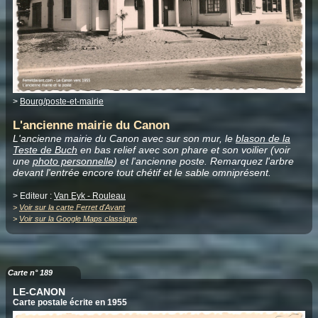
>
Bourg/poste-et-mairie
L'ancienne mairie du Canon
L'ancienne mairie du Canon avec sur son mur, le
blason de la
Teste de Buch
en bas relief avec son phare et son voilier (voir
une
photo personnelle
) et l'ancienne poste. Remarquez l'arbre
devant l'entrée encore tout chétif et le sable omniprésent.
> Editeur :
Van Eyk - Rouleau
>
Voir sur la carte Ferret d'Avant
>
Voir sur la Google Maps classique
Carte n° 189
LE-CANON
Carte postale écrite en 1955