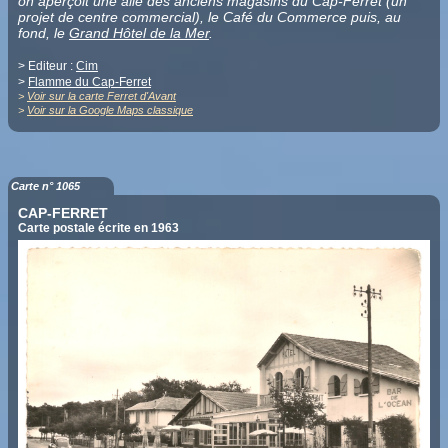
on aperçoit une aile des anciens magasins du Cap-Ferret (un
projet de centre commercial), le Café du Commerce puis, au
fond, le
Grand Hôtel de la Mer
.
> Editeur :
Cim
>
Flamme du Cap-Ferret
>
Voir sur la carte Ferret d'Avant
>
Voir sur la Google Maps classique
Carte n° 1065
CAP-FERRET
Carte postale écrite en 1963