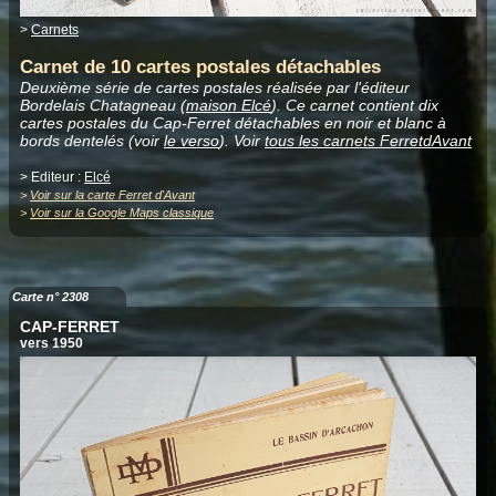
>
Carnets
Carnet de 10 cartes postales détachables
Deuxième série de cartes postales réalisée par l'éditeur
Bordelais Chatagneau (
maison Elcé
). Ce carnet contient dix
cartes postales du Cap-Ferret détachables en noir et blanc à
bords dentelés (voir
le verso
).
Voir
tous les carnets FerretdAvant
> Editeur :
Elcé
>
Voir sur la carte Ferret d'Avant
>
Voir sur la Google Maps classique
Carte n° 2308
CAP-FERRET
vers 1950