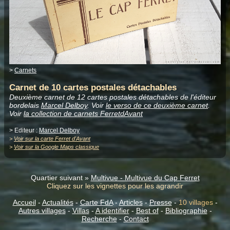
>
Carnets
Carnet de 10 cartes postales détachables
Deuxième carnet de 12 cartes postales détachables de l'éditeur
bordelais
Marcel Delboy
. Voir
le verso de ce deuxième carnet
.
Voir
la collection de carnets FerretdAvant
> Editeur :
Marcel Delboy
>
Voir sur la carte Ferret d'Avant
>
Voir sur la Google Maps classique
Quartier suivant »
Multivue - Multivue du Cap Ferret
Cliquez sur les vignettes pour les agrandir
Accueil
-
Actualités
-
Carte FdA
-
Articles
-
Presse
-
10 villages
-
Autres villages
-
Villas
-
A identifier
-
Best of
-
Bibliographie
-
Recherche
-
Contact