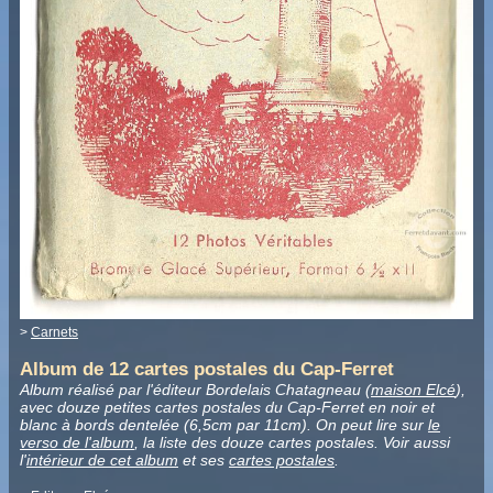
>
Carnets
Album de 12 cartes postales du Cap-Ferret
Album réalisé par l'éditeur Bordelais Chatagneau (
maison Elcé
),
avec douze petites cartes postales du Cap-Ferret en noir et
blanc à bords dentelée (6,5cm par 11cm). On peut lire sur
le
verso de l'album
, la liste des douze cartes postales. Voir aussi
l'
intérieur de cet album
et ses
cartes postales
.