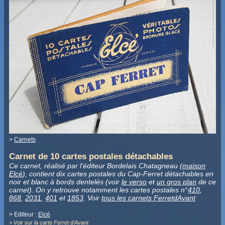
>
Carnets
Carnet de 10 cartes postales détachables
Ce carnet, réalisé par l'éditeur Bordelais Chatagneau (
maison
Elcé
), contient dix cartes postales du Cap-Ferret détachables en
noir et blanc à bords dentelés (voir
le verso
et
un gros plan
de ce
carnet). On y retrouve notamment les cartes postales n°
410
,
868
,
2031
,
401
et
1853
. Voir
tous les carnets FerretdAvant
> Editeur :
Elcé
>
Voir sur la carte Ferret d'Avant