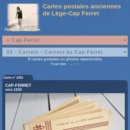
Cartes postales anciennes
de Lège-Cap Ferret
9 cartes postales ou photos répertorièes
Tri par date :
↓
/
↑
Carte n° 2261
CAP-FERRET
vers 1930