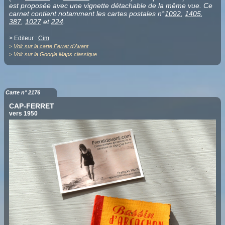
est proposée avec une vignette détachable de la même vue. Ce
carnet contient notamment les cartes postales n°
1092
,
1405
,
387
,
1027
et
224
.
> Editeur :
Cim
>
Voir sur la carte Ferret d'Avant
>
Voir sur la Google Maps classique
Carte n° 2176
CAP-FERRET
vers 1950