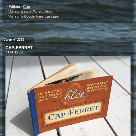
> Editeur :
Cap
>
Voir sur la carte Ferret d'Avant
>
Voir sur la Google Maps classique
Carte n° 2253
CAP-FERRET
vers 1950