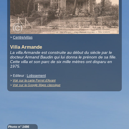
>
Centre/villas
Villa Armande
La villa Armande est construite au début du siècle par le
docteur Armand Baudin qui lui donna le prénom de sa fille.
Cette villa et son parc de six mille mètres ont disparu en
1975.
> Editeur :
Lotissement
>
Voir sur la carte Ferret d'Avant
>
Voir sur la Google Maps classique
Photo n° 1486