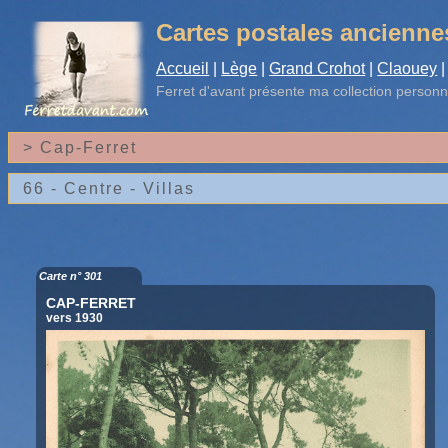
Cartes postales ancienne
Accueil
|
Lège
|
Grand Crohot
|
Claouey
|
Ferret d'avant
présente ma collection personn
Carte n° 301
CAP-FERRET
vers 1930