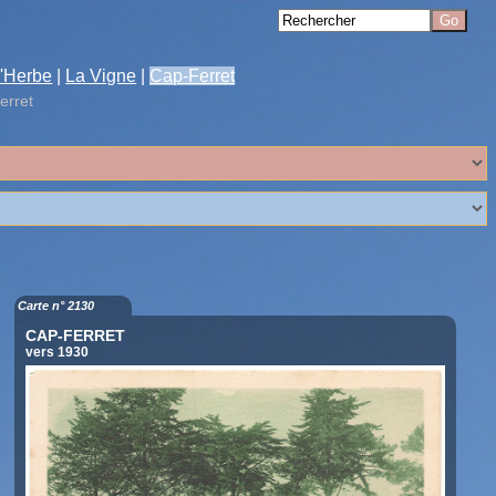
'Herbe
|
La Vigne
|
Cap-Ferret
erret
Carte n° 2130
CAP-FERRET
vers 1930