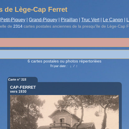
s de Lège-Cap Ferret
Petit-Piquey
|
Grand-Piquey
|
Piraillan
|
Truc Vert
|
Le Canon
|
L
elle de
2314
cartes postales anciennes de la presqu'île de Lège-Cap F
6 cartes postales ou photos répertorièes
Tri par date :
↓
/
↑
Carte n° 315
CAP-FERRET
vers 1930