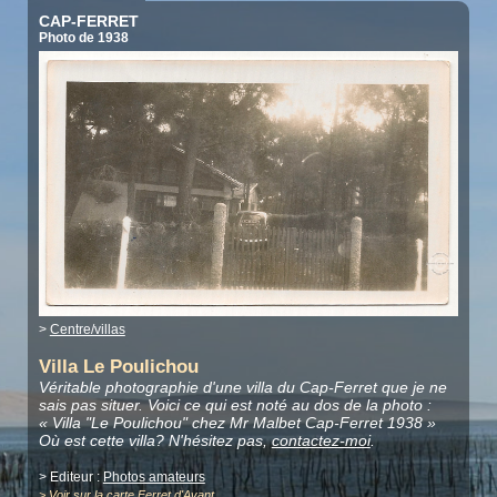
CAP-FERRET
Photo de 1938
>
Centre/villas
Villa Le Poulichou
Véritable photographie d'une villa du Cap-Ferret que je ne
sais pas situer. Voici ce qui est noté au dos de la photo :
« Villa "Le Poulichou" chez Mr Malbet Cap-Ferret 1938 »
Où est cette villa? N'hésitez pas,
contactez-moi
.
> Editeur :
Photos amateurs
>
Voir sur la carte Ferret d'Avant