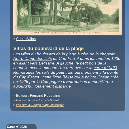
>
Centre/villas
Villas du boulevard de la plage
Les villas du boulevard de la plage à côté de la chapelle
Notre Dame des flots
du Cap-Ferret dans les années 1930
en allant vers Bélisaire. A gauche, le petit bois de la
chapelle avec le pin que l'on retrouve sur la
carte n°1423
.
Remarquez les rails du
petit train
qui menaient à la pointe
du Cap-Ferret : cette ligne
Bélisaire/La pointe Océan
créé
en 1925 par la Compagnie d'Entreprises Immobilière à
aujourd'hui totalement disparue.
> Editeur :
Fernand Roustaing
>
Voir sur la carte Ferret d'Avant
>
Voir sur la Google Maps classique
Carte n° 2226