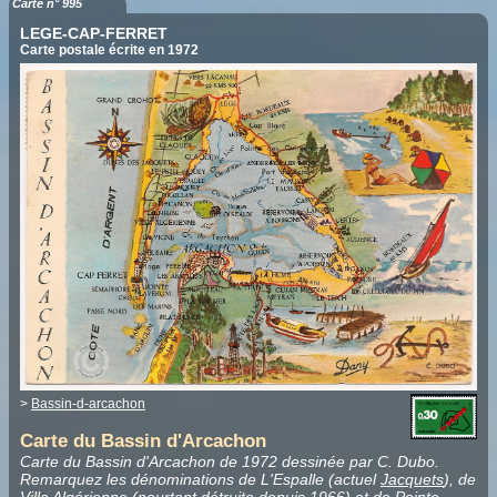
Carte n° 995
LEGE-CAP-FERRET
Carte postale écrite en 1972
>
Bassin-d-arcachon
Carte du Bassin d'Arcachon
Carte du Bassin d'Arcachon de 1972 dessinée par C. Dubo.
Remarquez les dénominations de L'Espalle (actuel
Jacquets
), de
Villa Algérienne
(pourtant détruite depuis 1966) et de
Pointe