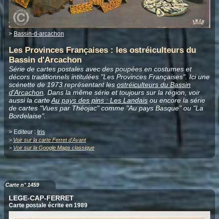
>
Bassin-d-arcachon
Les Provinces Françaises : les ostréiculteurs du
Bassin d'Arcachon
Série de cartes postales avec des poupées en costumes et
décors traditionnels intitulées "Les Provinces Françaises". Ici une
scénette de 1973 représentant les
ostréiculteurs du Bassin
d'Arcachon
. Dans la même série et toujours sur la région, voir
aussi la carte
Au pays des pins : Les Landais
ou encore la série
de cartes "Vues par Théojac" comme "Au pays Basque" ou "La
Bordelaise".
> Editeur :
Iris
>
Voir sur la carte Ferret d'Avant
>
Voir sur la Google Maps classique
Carte n° 1459
LEGE-CAP-FERRET
Carte postale écrite en 1989