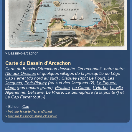
>
Bassin-d-arcachon
Carte du Bassin d'Arcachon
Carte du Bassin d'Arcachon dessinée. On reconnait, entre autre,
l'île aux Oiseaux
et quelques villages de la presqu'île de Lège-
Cap Ferret (du nord au sud) :
Claouey
(dont
Le Four
),
Les
Jacquets
,
Petit-Piquey
(au sud des Jacquets !?),
Le Piquey-
plage
(pas encore grand),
Piraillan
,
Le Canon
,
L'Herbe
,
La villa
Algérienne
,
Bélisaire
,
Le Phare
,
Le Sémaphore
(à la pointe?) et
Le Cap Ferret
(ouf :-)
> Editeur :
Cap
>
Voir sur la carte Ferret d'Avant
>
Voir sur la Google Maps classique