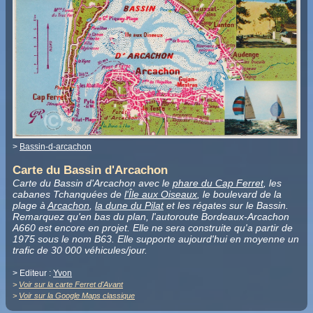
>
Bassin-d-arcachon
Carte du Bassin d'Arcachon
Carte du Bassin d'Arcachon avec le
phare du Cap Ferret
, les
cabanes Tchanquées de
l'Île aux Oiseaux
, le boulevard de la
plage à
Arcachon
,
la dune du Pilat
et les régates sur le Bassin.
Remarquez qu'en bas du plan, l'autoroute Bordeaux-Arcachon
A660 est encore en projet. Elle ne sera construite qu'a partir de
1975 sous le nom B63. Elle supporte aujourd'hui en moyenne un
trafic de 30 000 véhicules/jour.
> Editeur :
Yvon
>
Voir sur la carte Ferret d'Avant
>
Voir sur la Google Maps classique