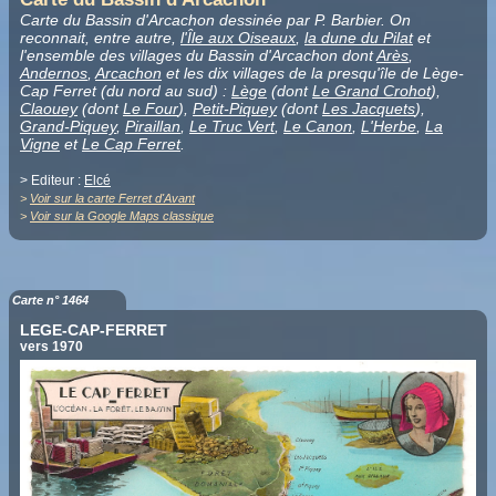
Carte du Bassin d'Arcachon dessinée par P. Barbier. On
reconnait, entre autre,
l'Île aux Oiseaux
,
la dune du Pilat
et
l'ensemble des villages du Bassin d'Arcachon dont
Arès
,
Andernos
,
Arcachon
et les dix villages de la presqu'île de Lège-
Cap Ferret (du nord au sud) :
Lège
(dont
Le Grand Crohot
),
Claouey
(dont
Le Four
),
Petit-Piquey
(dont
Les Jacquets
),
Grand-Piquey
,
Piraillan
,
Le Truc Vert
,
Le Canon
,
L'Herbe
,
La
Vigne
et
Le Cap Ferret
.
> Editeur :
Elcé
>
Voir sur la carte Ferret d'Avant
>
Voir sur la Google Maps classique
Carte n° 1464
LEGE-CAP-FERRET
vers 1970