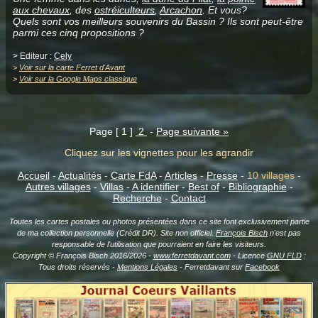
aux chevaux
, des
ostréiculteurs
,
Arcachon
. Et vous?
Quels sont vos meilleurs souvenirs du Bassin ? Ils sont peut-être
parmi ces cinq propositions ?
> Editeur :
Cely
>
Voir sur la carte Ferret d'Avant
>
Voir sur la Google Maps classique
Page [ 1 ]
2
-
Page suivante »
Cliquez sur les vignettes pour les agrandir
Accueil
-
Actualités
-
Carte FdA
-
Articles
-
Presse
-
10 villages
-
Autres villages
-
Villas
-
A identifier
-
Best of
-
Bibliographie
-
Recherche
-
Contact
Toutes les cartes postales ou photos présentées dans ce site font exclusivement partie
de ma collection personnelle (Crédit DR). Site non officiel.
François Bisch
n'est pas
responsable de l'utilisation que pourraient en faire les visiteurs.
Copyright © François Bisch 2016/2026 -
www.ferretdavant.com
- Licence
GNU FLD
:
Tous droits réservés -
Mentions Légales
- Ferretdavant sur
Facebook