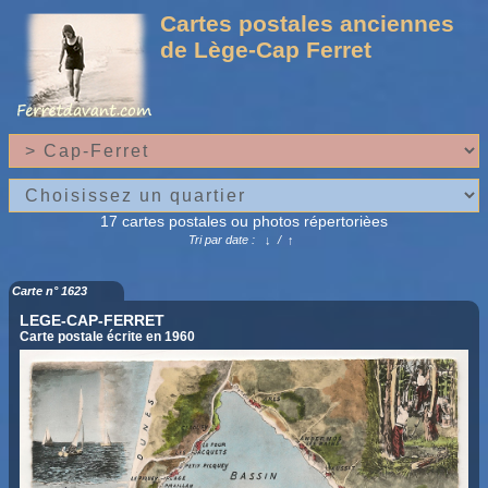
Cartes postales anciennes
de Lège-Cap Ferret
17 cartes postales ou photos répertorièes
Tri par date :
↓
/
↑
Carte n° 1623
LEGE-CAP-FERRET
Carte postale écrite en 1960