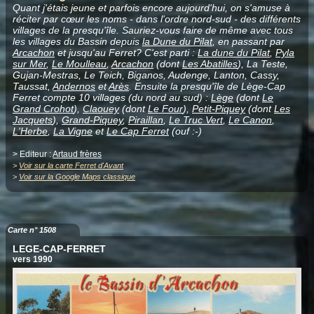
Quant j'étais jeune et parfois encore aujourd'hui, on s'amuse à
réciter par cœur les noms - dans l'ordre nord-sud - des différents
villages de la presqu'île. Sauriez-vous faire de même avec tous
les villages du Bassin depuis
la Dune du Pilat
, en passant par
Arcachon
et jusqu'au Ferret? C'est parti :
La dune du Pilat
,
Pyla
sur Mer
,
Le Moulleau
,
Arcachon
(dont
Les Abatilles
), La Teste,
Gujan-Mestras, Le Teich, Biganos, Audenge, Lanton, Cassy,
Taussat,
Andernos
et
Arès
. Ensuite la presqu'île de Lège-Cap
Ferret compte 10 villages (du nord au sud) :
Lège
(dont
Le
Grand Crohot
),
Claouey
(dont
Le Four
),
Petit-Piquey
(dont
Les
Jacquets
),
Grand-Piquey
,
Piraillan
,
Le Truc Vert
,
Le Canon
,
L'Herbe
,
La Vigne
et
Le Cap Ferret
(ouf :-)
> Editeur :
Artaud frères
>
Voir sur la carte Ferret d'Avant
>
Voir sur la Google Maps classique
Carte n° 1508
LEGE-CAP-FERRET
vers 1990