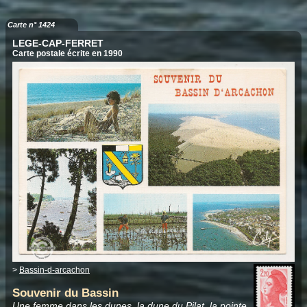
Carte n° 1424
LEGE-CAP-FERRET
Carte postale écrite en 1990
>
Bassin-d-arcachon
Souvenir du Bassin
Une femme dans les dunes,
la dune du Pilat
,
la pointe