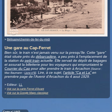
>
Bélisaire/chemin-de-fer-du-midi
Une gare au Cap-Ferret
Bien sûr, le train n'est jamais venu sur la presqu'île. Cette "gare"
était située près du
débarcadère
, a peu près à l'emplacement de
la station du
petit train
actuelle. Elle servait de dépôt de bagages
et assurait la billetterie pour les voyageurs qui empruntaient le
Courrier du Cap
pour aller prendre le train à Arcachon
[Source :
. Lire, à ce sujet,
l'article "Ça et La"
en
Max Baumann -
Livre n°6
]
première page de l'Avenir d'Arcachon du 4 aout 1929.
> Editeur :
LL
>
Voir sur la carte Ferret d'Avant
>
Voir sur la Google Maps classique
Carte n° 1442