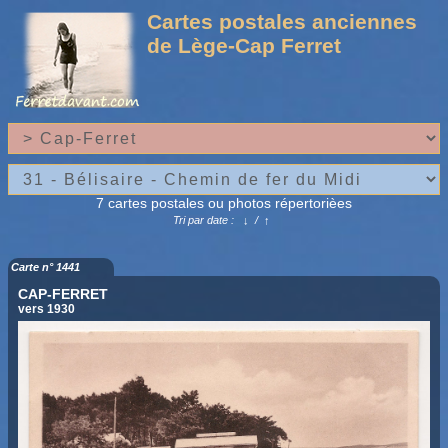
Cartes postales anciennes
de Lège-Cap Ferret
7 cartes postales ou photos répertorièes
Tri par date :
↓
/
↑
Carte n° 1441
CAP-FERRET
vers 1930