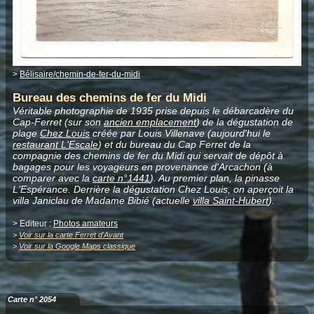
>
Bélisaire/chemin-de-fer-du-midi
Bureau des chemins de fer du Midi
Véritable photographie de 1935 prise depuis le débarcadère du
Cap-Ferret (sur son
ancien emplacement
) de la dégustation de
plage
Chez Louis
créée par Louis Villenave (aujourd'hui le
restaurant L'Escale
) et du bureau du Cap Ferret de la
compagnie des chemins de fer du Midi qui servait de dépôt à
bagages pour les voyageurs en provenance d'Arcachon (à
comparer avec la
carte n°1441
). Au premier plan, la pinasse
L'Espérance. Derrière la dégustation Chez Louis, on aperçoit la
villa Janiclau de Madame Bibié (actuelle
villa Saint-Hubert
).
> Editeur :
Photos amateurs
>
Voir sur la carte Ferret d'Avant
>
Voir sur la Google Maps classique
Carte n° 2054