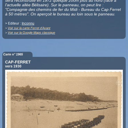
sera reconstruite en 1972 quelque 200m plus au nord (face à
l'actuelle allée Bélisaire). Sur le panneau, on peut lire :
"Compagnie des chemins de fer du Midi - Bureau du Cap Ferret
à 50 mètres". On aperçoit le bureau au loin sous le panneau.
> Editeur :
Inconnu
>
Voir sur la carte Ferret d'Avant
>
Voir sur la Google Maps classique
Carte n° 1965
CAP-FERRET
vers 1930