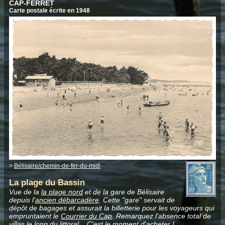
CAP-FERRET
Carte postale écrite en 1948
>
Bélisaire/chemin-de-fer-du-midi
La plage du Bassin
Vue de la
la plage nord
et de la gare de Bélisaire
depuis l'
ancien débarcadère
. Cette "gare" servait de
dépôt de bagages et assurait la billetterie pour les voyageurs qui
empruntaient le
Courrier du Cap
. Remarquez l'absence total de
villas le long du littoral... C'est le moment d'acheter !