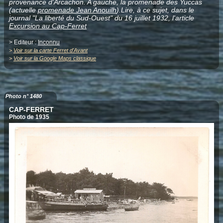
provenance d'Arcachon. A gauche, la promenade des Yuccas
(actuelle
promenade Jean Anouilh
).Lire, à ce sujet, dans le
journal "La liberté du Sud-Ouest" du 16 juillet 1932, l'article
Excursion au Cap-Ferret
> Editeur :
Inconnu
>
Voir sur la carte Ferret d'Avant
>
Voir sur la Google Maps classique
Photo n° 1480
CAP-FERRET
Photo de 1935